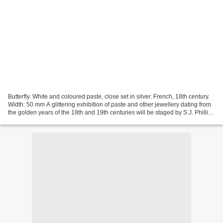
Butterfly. White and coloured paste, close set in silver. French, 18th century.
Width: 50 mm A glittering exhibition of paste and other jewellery dating from
the golden years of the 18th and 19th centuries will be staged by S.J. Phillips
Ltd., 139 New...