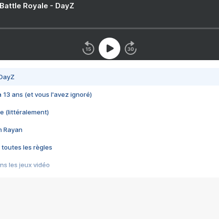
 Battle Royale - DayZ
 DayZ
 a 13 ans (et vous l'avez ignoré)
e (littéralement)
im Rayan
 toutes les règles
s les jeux vidéo
us choquant de Rockstar ? - Le scandale BULLY
e plus moche de Steam
du RÊVE tourne au CAUCHEMAR