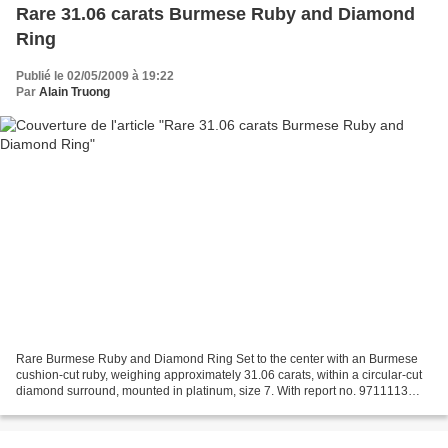
Rare 31.06 carats Burmese Ruby and Diamond
Ring
Publié le 02/05/2009 à 19:22
Par
Alain Truong
Rare Burmese Ruby and Diamond Ring Set to the center with an Burmese
cushion-cut ruby, weighing approximately 31.06 carats, within a circular-cut
diamond surround, mounted in platinum, size 7. With report no. 9711113
dated 28 November 1997 from Gübelin...