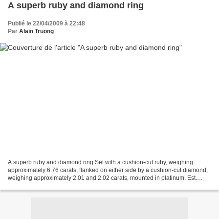
A superb ruby and diamond ring
Publié le 22/04/2009 à 22:48
Par
Alain Truong
A superb ruby and diamond ring Set with a cushion-cut ruby, weighing
approximately 6.76 carats, flanked on either side by a cushion-cut diamond,
weighing approximately 2.01 and 2.02 carats, mounted in platinum. Est.
$500,000 - $700,000 - Sold $866,500...