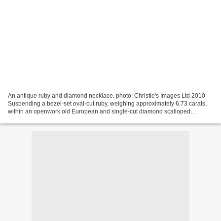
An antique ruby and diamond necklace. photo: Christie's Images Ltd 2010
Suspending a bezel-set oval-cut ruby, weighing approximately 6.73 carats,
within an openwork old European and single-cut diamond scalloped
surround, from a line of circular and old...