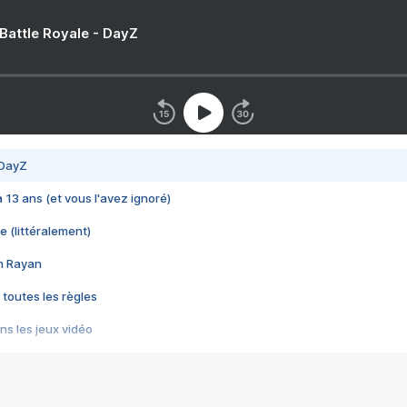
 Battle Royale - DayZ
 DayZ
 a 13 ans (et vous l'avez ignoré)
e (littéralement)
im Rayan
 toutes les règles
s les jeux vidéo
us choquant de Rockstar ? - Le scandale BULLY
e plus moche de Steam