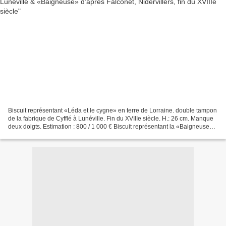
Biscuit représentant «Léda et le cygne» en terre de Lorraine. double tampon
de la fabrique de Cyfflé à Lunéville. Fin du XVIIIe siècle. H.: 26 cm. Manque
deux doigts. Estimation : 800 / 1 000 € Biscuit représentant la «Baigneuse»
d'après Falconet. Nidervillers,...