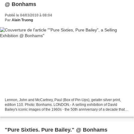
@ Bonhams
Publié le 04/03/2010 à 08:04
Par
Alain Truong
Lennon, John and McCartney, Paul (Box of Pin-Ups), gelatin silver print,
edition 110. Photo: Bonhams. LONDON.- A selling exhibition of David
Bailey's iconic images of the 1960s - the 50th anniversary of a decade that
changed our cultural history - will...
"Pure Sixties. Pure Bailey." @ Bonhams