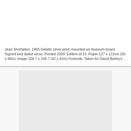
Jean Shrimpton, 1965 Gelatin silver print, mounted on museum board.
Signed and dated verso. Printed 2009. Edition of 10. Paper 127 x 122cm (50
x 48in), image 106.7 x 106.7 (42 x 42in) Footnote: Taken for David Bailey's
Box of Pin-Ups. Another image from...