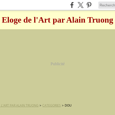
Eloge de l'Art par Alain Truong
Publicité
 L'ART PAR ALAIN TRUONG
>
CATEGORIES
>
DOU