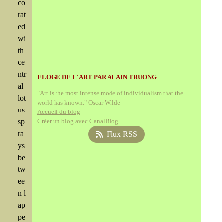
co
rat
ed
wi
th
ce
ntr
ELOGE DE L'ART PAR ALAIN TRUONG
al
"Art is the most intense mode of individualism that the
lot
world has known." Oscar Wilde
us
Accueil du blog
sp
Créer un blog avec CanalBlog
ra
Flux RSS
ys
be
tw
ee
n l
ap
pe