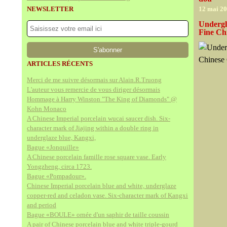
NEWSLETTER
12 mai 2
Undergla
Fine Ch
ARTICLES RÉCENTS
Merci de me suivre désormais sur Alain.R.Truong
L'auteur vous remercie de vous diriger désormais
Hommage à Harry Winston "The King of Diamonds" @
Kohn Monaco
A Chinese Imperial porcelain wucai saucer dish. Six-
character mark of Jiajing within a double ring in
underglaze blue, Kangxi,
Bague «Jonquille»
A Chinese porcelain famille rose square vase. Early
Yongzheng, circa 1723.
Bague «Pompadour».
Chinese Imperial porcelain blue and white, underglaze
copper-red and celadon vase. Six-character mark of Kangxi
and period
Bague «BOULE» ornée d'un saphir de taille coussin
A pair of Chinese porcelain blue and white triple-gourd