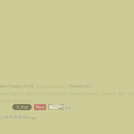
Alain Truong à 23:06 -
Commentaires [
…
]
- Permalien [
#
]
nlong
,
Kangxi
,
bottle vase
,
Copper-Red
,
iron-red-decorated
,
Guangxu
,
dou
,
yao
 bottle
,
'mallet' vase
z ?
0 vote