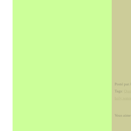
Posté par 
Tags:
Qia
holy water
Vous aime