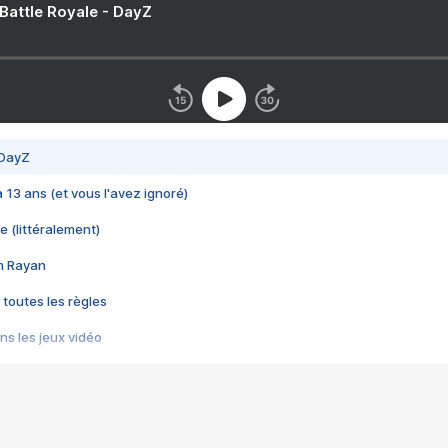
 Battle Royale - DayZ
 DayZ
 a 13 ans (et vous l'avez ignoré)
e (littéralement)
im Rayan
 toutes les règles
s les jeux vidéo
us choquant de Rockstar ? - Le scandale BULLY
e plus moche de Steam
du RÊVE tourne au CAUCHEMAR