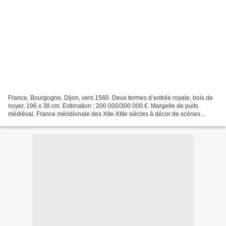
France, Bourgogne, Dijon, vers 1560. Deux termes d’entrée royale, bois de
noyer, 196 x 38 cm. Estimation : 200 000/300 000 €. Margelle de puits
médiéval. France méridionale des XIIe-XIIIe siècles à décor de scènes
historiées. H. : 67 cm - diam. : 111...