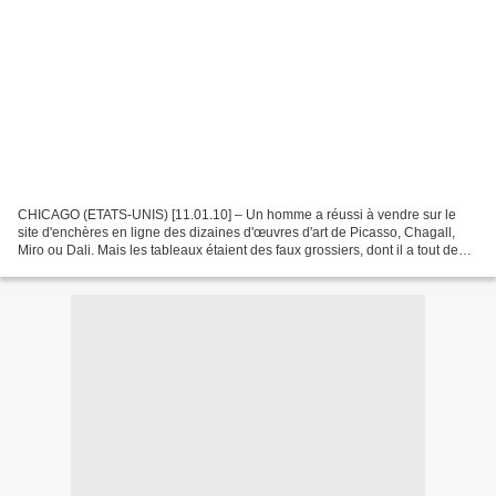
CHICAGO (ETATS-UNIS) [11.01.10] – Un homme a réussi à vendre sur le
site d'enchères en ligne des dizaines d'œuvres d'art de Picasso, Chagall,
Miro ou Dali. Mais les tableaux étaient des faux grossiers, dont il a tout de
même tiré un bénéfice de plus d'un...