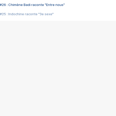
#26 : Chimène Badi raconte "Entre nous"
#25 : Indochine raconte "3e sexe"
#24 : Zaho raconte "C'est chelou"
#23 : Patrick Bruel raconte "Au café des délices"
#22 : Kyo raconte "Le chemin"
#21 : Nolwenn Leroy raconte "Cassé"
#20 : Patrick Hernandez raconte "Born to be alive"
#19 : Lorie raconte "Près de moi"
#18 : Michael Jones raconte "A nos actes manqués" (avec Jean-Jacque
#17 : Khaled raconte "Aïcha"
#16 : Corneille raconte "Parce qu'on vient de loin"
#15 : Indochine raconte "L'aventurier"