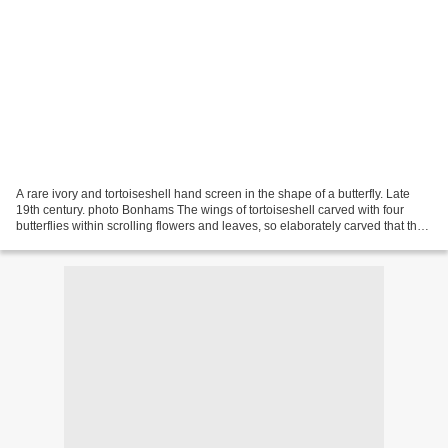
A rare ivory and tortoiseshell hand screen in the shape of a butterfly. Late
19th century. photo Bonhams The wings of tortoiseshell carved with four
butterflies within scrolling flowers and leaves, so elaborately carved that the
butterflies are loose...