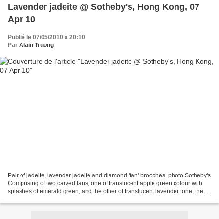
Lavender jadeite @ Sotheby's, Hong Kong, 07
Apr 10
Publié le 07/05/2010 à 20:10
Par
Alain Truong
Pair of jadeite, lavender jadeite and diamond 'fan' brooches. photo Sotheby's
Comprising of two carved fans, one of translucent apple green colour with
splashes of emerald green, and the other of translucent lavender tone, the
edges decorated by swags...