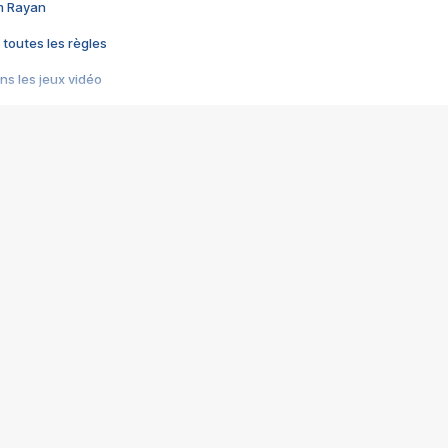
im Rayan
 toutes les règles
s les jeux vidéo
us choquant de Rockstar ? - Le scandale BULLY
e plus moche de Steam
du RÊVE tourne au CAUCHEMAR
pendant 8 heures
it… à tort
umiliés par un jeu vidéo
ire - Final Fantasy 8
ti un empire - Age of Empires
story DOFUS
tard, il crée l'un des pires jeux de tous les temps, MindsEye.