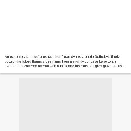
An extremely rare 'ge' brushwasher. Yuan dynasty. photo Sotheby's finely
potted, the lobed flaring sides rising from a slightly concave base to an
everted rim, covered overall with a thick and lustrous soft grey glaze suffused
with a matrix of dark grey...