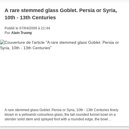
A rare stemmed glass Goblet. Persia or Syria,
10th - 13th Centuries
Publié le 07/04/2009 à 21:44
Par
Alain Truong
A rare stemmed glass Goblet. Persia or Syria, 10th - 13th Centuries finely
blown in a yellowish-colourless glass, the tall rounded funnel bowl on a
slender solid stem and splayed foot with a rounded edge, the bowl
decorated with three horizontal trails...