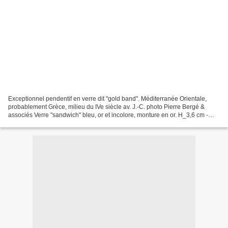
Exceptionnel pendentif en verre dit "gold band". Méditerranée Orientale,
probablement Grèce, milieu du IVe siècle av. J.-C. photo Pierre Bergé &
associés Verre "sandwich" bleu, or et incolore, monture en or. H_3,6 cm -
Estimation : 50 000 - 60 000 € Il...