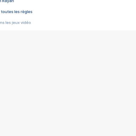
im Rayan
 toutes les règles
s les jeux vidéo
us choquant de Rockstar ? - Le scandale BULLY
e plus moche de Steam
du RÊVE tourne au CAUCHEMAR
pendant 8 heures
it… à tort
umiliés par un jeu vidéo
ire - Final Fantasy 8
ti un empire - Age of Empires
story DOFUS
tard, il crée l'un des pires jeux de tous les temps, MindsEye.