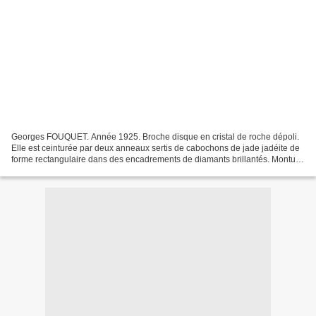
Georges FOUQUET. Année 1925. Broche disque en cristal de roche dépoli.
Elle est ceinturée par deux anneaux sertis de cabochons de jade jadéite de
forme rectangulaire dans des encadrements de diamants brillantés. Monture
en platine et or gris (restaurations)....