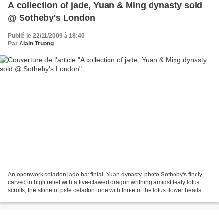
A collection of jade, Yuan & Ming dynasty sold
@ Sotheby's London
Publié le 22/11/2009 à 18:40
Par
Alain Truong
An openwork celadon jade hat finial. Yuan dynasty. photo Sotheby's finely
carved in high relief with a five-clawed dragon writhing amidst leafy lotus
scrolls, the stone of pale celadon tone with three of the lotus flower heads
carved through the russet...