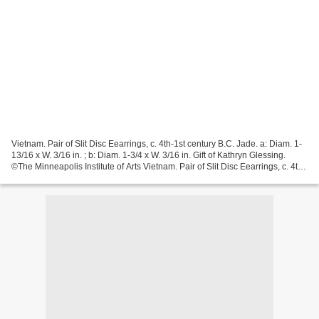
Vietnam. Pair of Slit Disc Eearrings, c. 4th-1st century B.C. Jade. a: Diam. 1-
13/16 x W. 3/16 in. ; b: Diam. 1-3/4 x W. 3/16 in. Gift of Kathryn Glessing.
©The Minneapolis Institute of Arts Vietnam. Pair of Slit Disc Eearrings, c. 4th-
1st century B.C....