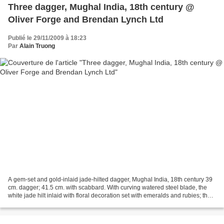
Three dagger, Mughal India, 18th century @
Oliver Forge and Brendan Lynch Ltd
Publié le 29/11/2009 à 18:23
Par
Alain Truong
A gem-set and gold-inlaid jade-hilted dagger, Mughal India, 18th century 39
cm. dagger; 41.5 cm. with scabbard. With curving watered steel blade, the
white jade hilt inlaid with floral decoration set with emeralds and rubies; the
red velvet-covered scabbard...