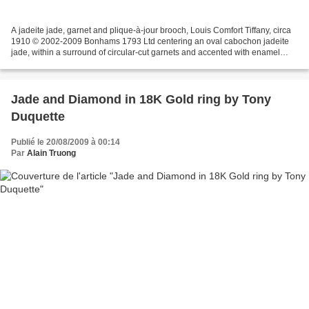
A jadeite jade, garnet and plique-à-jour brooch, Louis Comfort Tiffany, circa
1910 © 2002-2009 Bonhams 1793 Ltd centering an oval cabochon jadeite
jade, within a surround of circular-cut garnets and accented with enamel
detail; signed Tiffany & Co; mounted...
Jade and Diamond in 18K Gold ring by Tony
Duquette
Publié le 20/08/2009 à 00:14
Par
Alain Truong