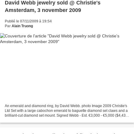
David Webb jewelry sold @ Christie's
Amsterdam, 3 november 2009
Publié le 07/11/2009 à 19:54
Par
Alain Truong
An emerald and diamond ring, by David Webb. photo Image 2009 Christie's
Ltd Set with a large cabochon emerald to baguette diamond set claws and a
brilliant-cut diamond set mount. Signed Webb - Est. €3,000 - €5,000 ($4,434
- $7,390) - Sold €8,125 ($12,004)...