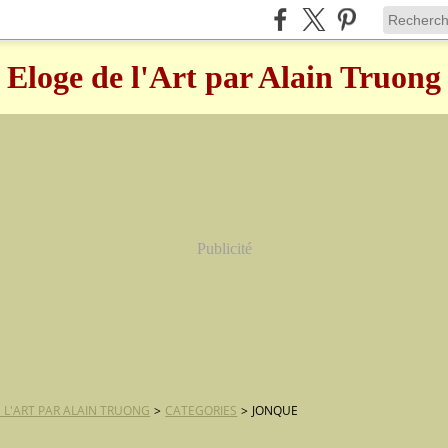
Eloge de l'Art par Alain Truong
Publicité
 L'ART PAR ALAIN TRUONG
>
CATEGORIES
>
JONQUE