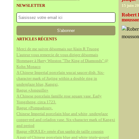
NEWSLETTER
15 juin 2
Robert 
mousson
ARTICLES RÉCENTS
Merci de me suivre désormais sur Alain.R.Truong
L'auteur vous remercie de vous diriger désormais
Hommage à Harry Winston "The King of Diamonds" @
Kohn Monaco
A Chinese Imperial porcelain wucai saucer dish. Six-
character mark of Jiajing within a double ring in
underglaze blue, Kangxi,
Bague «Jonquille»
A Chinese porcelain famille rose square vase. Early
Yongzheng, circa 1723.
Bague «Pompadour».
Chinese Imperial porcelain blue and white, underglaze
copper-red and celadon vase. Six-character mark of Kangxi
and period
Bague «BOULE» ornée d'un saphir de taille coussin
A pair of Chinese porcelain blue and white triple-gourd