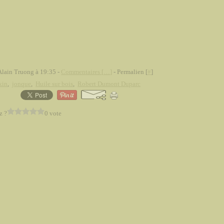
Alain Truong à 19:35 -
Commentaires [
…
]
- Permalien [
#
]
kin
,
jonque
,
Huile sur bois
,
Robert Dumont Duparc
z ?
0 vote