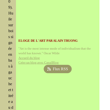
0
9).
Hu
ile
sur
boi
s si
ELOGE DE L'ART PAR ALAIN TRUONG
gn
ée
"Art is the most intense mode of individualism that the
world has known." Oscar Wilde
en
Accueil du blog
ba
Créer un blog avec CanalBlog
s à
Flux RSS
ga
uc
he
et t
itré
e a
u d