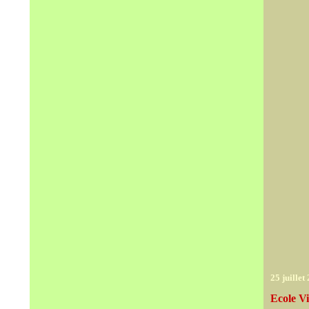
25 juillet
Ecole V