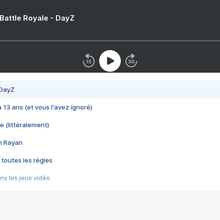
 Battle Royale - DayZ
 DayZ
 a 13 ans (et vous l'avez ignoré)
e (littéralement)
im Rayan
 toutes les règles
s les jeux vidéo
us choquant de Rockstar ? - Le scandale BULLY
e plus moche de Steam