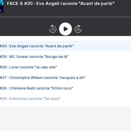
FACE A #30 : Eve Angeli raconte "Avant de partir"
#30 : Eve Angeli raconte "Avant de partir"
#29 : MC Solaar raconte "Bouge de là"
28 : Lorie raconte "Je vais vite"
#27 : Christophe Willem raconte "Jacques a dit"
#26 : Chimène Badi raconte "Entre nous"
#25 : Indochine raconte "3e sexe"
#24 : Zaho raconte "C'est chelou"
#23 : Patrick Bruel raconte "Au café des délices"
#22 : Kyo raconte "Le chemin"