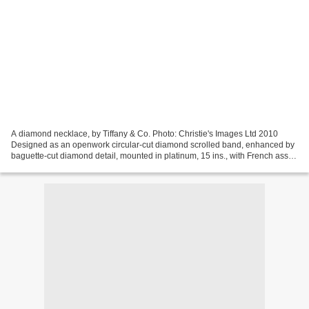
A diamond necklace, by Tiffany & Co. Photo: Christie's Images Ltd 2010
Designed as an openwork circular-cut diamond scrolled band, enhanced by
baguette-cut diamond detail, mounted in platinum, 15 ins., with French assay
mark and maker's mark Signed Tiffany...