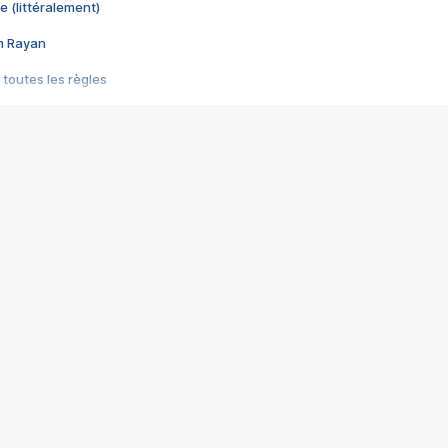
e (littéralement)
im Rayan
 toutes les règles
s les jeux vidéo
us choquant de Rockstar ? - Le scandale BULLY
e plus moche de Steam
du RÊVE tourne au CAUCHEMAR
pendant 8 heures
it… à tort
umiliés par un jeu vidéo
ire - Final Fantasy 8
ti un empire - Age of Empires
story DOFUS