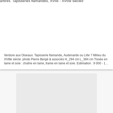
Verdure aux Oiseaux. Tapisserie flamande, Audenarde ou Lille ? Milieu du
XVIIIe siècle. photo Pierre Bergé & associés H_294 cm L_384 cm Tissée en
laine et soie : chaîne en laine, trame en laine et soie. Estimation : 9 000 - 11
000 € Au bord d'une rivière,...