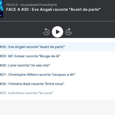
FACE A - un podcast Purecharts
FACE A #30 : Eve Angeli raconte "Avant de partir"
#30 : Eve Angeli raconte "Avant de partir"
#29 : MC Solaar raconte "Bouge de là"
28 : Lorie raconte "Je vais vite"
#27 : Christophe Willem raconte "Jacques a dit"
#26 : Chimène Badi raconte "Entre nous"
#25 : Indochine raconte "3e sexe"
#24 : Zaho raconte "C'est chelou"
#23 : Patrick Bruel raconte "Au café des délices"