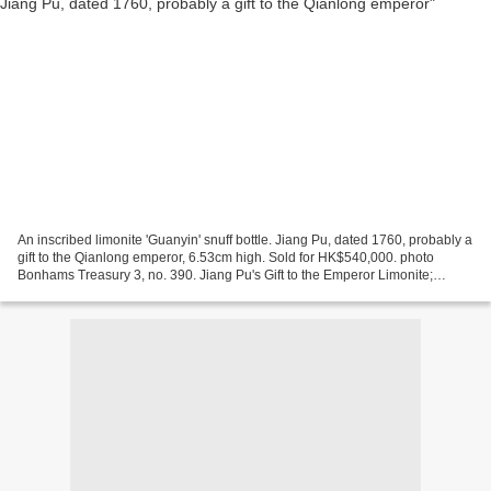
An inscribed limonite 'Guanyin' snuff bottle. Jiang Pu, dated 1760, probably a
gift to the Qianlong emperor, 6.53cm high. Sold for HK$540,000. photo
Bonhams Treasury 3, no. 390. Jiang Pu's Gift to the Emperor Limonite;
reasonably well hollowed; with an...