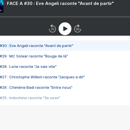
FACE A #30 : Eve Angeli raconte "Avant de partir"
#30 : Eve Angeli raconte "Avant de partir"
#29 : MC Solaar raconte "Bouge de là"
28 : Lorie raconte "Je vais vite"
#27 : Christophe Willem raconte "Jacques a dit"
#26 : Chimène Badi raconte "Entre nous"
#25 : Indochine raconte "3e sexe"
#24 : Zaho raconte "C'est chelou"
#23 : Patrick Bruel raconte "Au café des délices"
#22 : Kyo raconte "Le chemin"