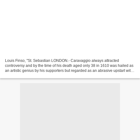
Louis Finso, "St. Sebastian LONDON.- Caravaggio always attracted
controversy and by the time of his death aged only 38 in 1610 was hailed as
an artistic genius by his supporters but regarded as an abrasive upstart with
the blood of a murder on his hands...