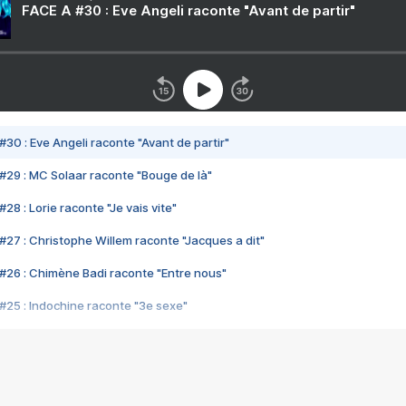
FACE A #30 : Eve Angeli raconte "Avant de partir"
#30 : Eve Angeli raconte "Avant de partir"
#29 : MC Solaar raconte "Bouge de là"
28 : Lorie raconte "Je vais vite"
#27 : Christophe Willem raconte "Jacques a dit"
#26 : Chimène Badi raconte "Entre nous"
#25 : Indochine raconte "3e sexe"
#24 : Zaho raconte "C'est chelou"
#23 : Patrick Bruel raconte "Au café des délices"
#22 : Kyo raconte "Le chemin"