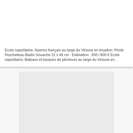
Ecole napolitaine, Navires français au large du Vésuve en éruption. Photo
Pescheteau-Badin Gouache 31 x 48 cm - Estimation : 600 / 800 € Ecole
napolitaine, Bateaux et barques de pêcheurs au large du Vésuve en
éruption. Photo Pescheteau-Badin Gouache 34,5...