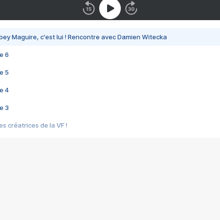
bey Maguire, c'est lui ! Rencontre avec Damien Witecka
e 6
e 5
e 4
e 3
s créatrices de la VF !
e 2
e 1
e Mektoub My Love arrive enfin ! Rencontre avec Shaïn Boumedine et Sal
i : après Toni en famille
elle réalise le bouleversant Dites lui que je l'aime