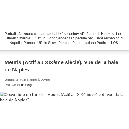
Portrait of a young woman, probably 1st century AD. Pompeii, House of the
Citharist, marble, 17 3/4 in. Soprintendenza Speciale per i Beni Archeologici
de Napoli e Pompei, Ufficio Scavi, Pompei. Photo: Luciano Pedicini. LOS
ANGELES, CA.- The Los Angeles...
Meuris (Actif au XIXème siècle). Vue de la baie
de Naples
Publié le 25/03/2009 à 22:09
Par
Alain Truong