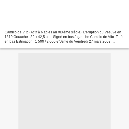
Camillo de Vito (Actif à Naples au XIXème siècle). L'éruption du Vésuve en
1810 Gouache.. 32 x 42,5 cm.. Signé en bas à gauche Camillo de Vito. Titré
en bas Estimation : 1 500 / 2 000 € Vente du Vendredi 27 mars 2009.
Dessins Anciens, Objets d'Art et...