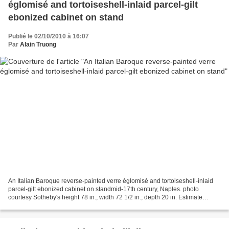
églomisé and tortoiseshell-inlaid parcel-gilt
ebonized cabinet on stand
Publié le 02/10/2010 à 16:07
Par
Alain Truong
An Italian Baroque reverse-painted verre églomisé and tortoiseshell-inlaid
parcel-gilt ebonized cabinet on standmid-17th century, Naples. photo
courtesy Sotheby's height 78 in.; width 72 1/2 in.; depth 20 in. Estimate
40,000—60,000 USD. Lot Sold 43,750...