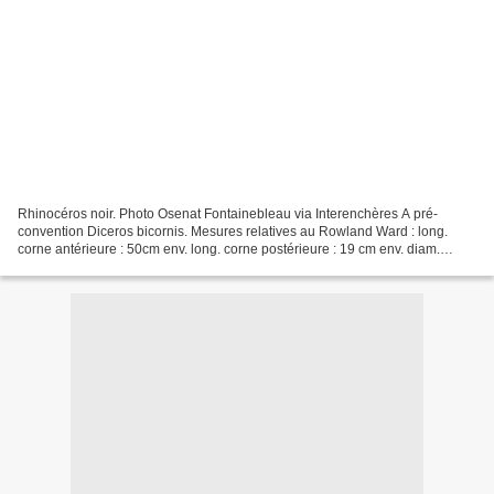
Rhinocéros noir. Photo Osenat Fontainebleau via Interenchères A pré-
convention Diceros bicornis. Mesures relatives au Rowland Ward : long.
corne antérieure : 50cm env. long. corne postérieure : 19 cm env. diam.
corne antérieure : 40 cm env. diam. corne...