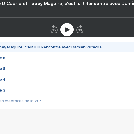
 DiCaprio et Tobey Maguire, c'est lui ! Rencontre avec Dam
bey Maguire, c'est lui ! Rencontre avec Damien Witecka
e 6
e 5
e 4
e 3
s créatrices de la VF !
e 2
e 1
e Mektoub My Love arrive enfin ! Rencontre avec Shaïn Boumedine et Sal