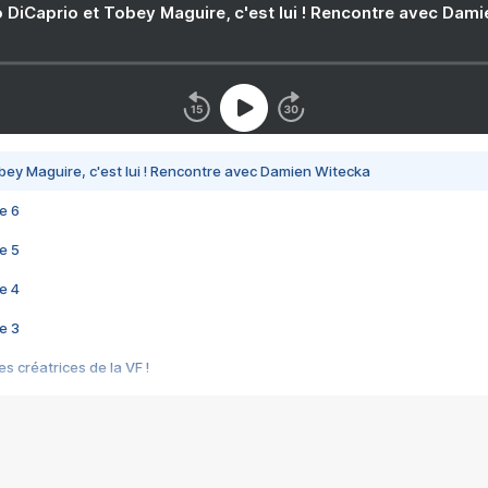
 DiCaprio et Tobey Maguire, c'est lui ! Rencontre avec Dam
bey Maguire, c'est lui ! Rencontre avec Damien Witecka
e 6
e 5
e 4
e 3
s créatrices de la VF !
e 2
e 1
e Mektoub My Love arrive enfin ! Rencontre avec Shaïn Boumedine et Sal