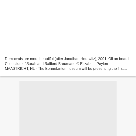
Democrats are more beautiful (after Jonathan Horowitz), 2001. Oil on board.
Collection of Sarah and Sattford Broumand © Elizabeth Peyton
MAASTRICHT, NL - The Bonnefantenmuseum will be presenting the first
comprehensive retrospective of Elizabeth Peyton's...