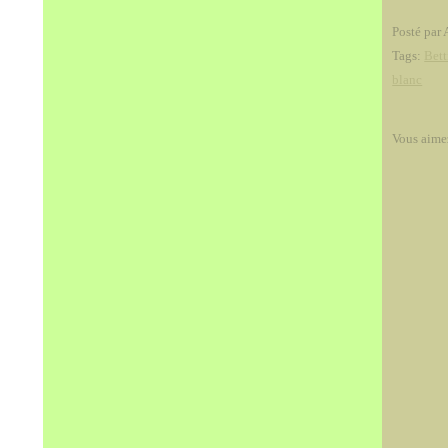
Posté par 
Tags:
Bet
blanc
Vous aime