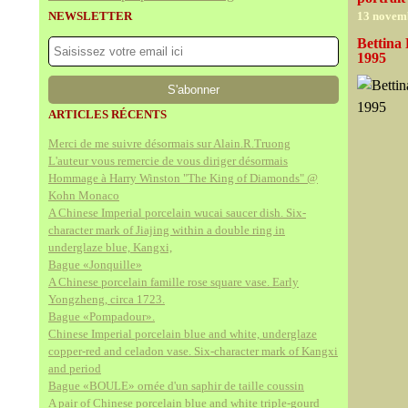
NEWSLETTER
13 novem
Bettina 
1995
ARTICLES RÉCENTS
Merci de me suivre désormais sur Alain.R.Truong
L'auteur vous remercie de vous diriger désormais
Hommage à Harry Winston "The King of Diamonds" @
Kohn Monaco
A Chinese Imperial porcelain wucai saucer dish. Six-
character mark of Jiajing within a double ring in
underglaze blue, Kangxi,
Bague «Jonquille»
A Chinese porcelain famille rose square vase. Early
Yongzheng, circa 1723.
Bague «Pompadour».
Chinese Imperial porcelain blue and white, underglaze
copper-red and celadon vase. Six-character mark of Kangxi
and period
Bague «BOULE» ornée d'un saphir de taille coussin
A pair of Chinese porcelain blue and white triple-gourd