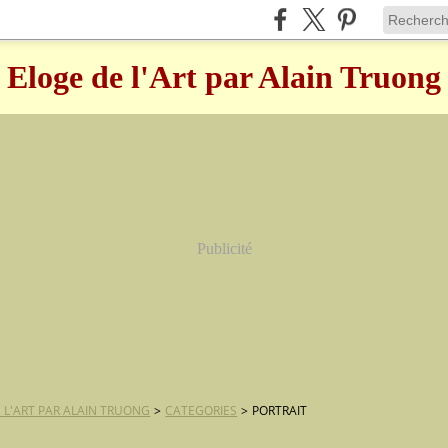
Eloge de l'Art par Alain Truong
Publicité
 L'ART PAR ALAIN TRUONG
>
CATEGORIES
>
PORTRAIT