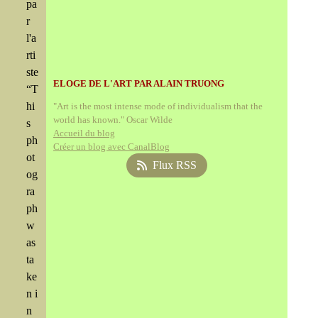
pa
r
l'a
rti
ste
ELOGE DE L'ART PAR ALAIN TRUONG
“T
hi
"Art is the most intense mode of individualism that the
world has known." Oscar Wilde
s
Accueil du blog
ph
Créer un blog avec CanalBlog
ot
Flux RSS
og
ra
ph
w
as
ta
ke
n i
n