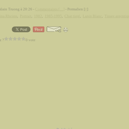
Alain Truong à 20:26 -
Commentaires [
…
]
- Permalien [
#
]
tina Rheims
,
Portrait
,
1982
,
1985-1995
,
Chat tigré
,
Lapin Blanc
,
Tirage argentiq
z ?
0 vote