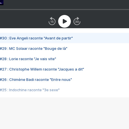
#30 : Eve Angeli raconte "Avant de partir"
#29 : MC Solaar raconte "Bouge de là"
28 : Lorie raconte "Je vais vite"
#27 : Christophe Willem raconte "Jacques a dit"
#26 : Chimène Badi raconte "Entre nous"
#25 : Indochine raconte "3e sexe"
#24 : Zaho raconte "C'est chelou"
#23 : Patrick Bruel raconte "Au café des délices"
#22 : Kyo raconte "Le chemin"