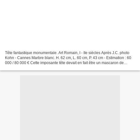
Tête fantastique monumentale. Art Romain, I - IIe siècles Après J.C. photo
Kohn - Cannes Marbre blanc. H. 62 cm, L. 60 cm, P. 43 cm - Estimation : 60
000 / 80 000 € Cette imposante tête devait en fait être un mascaron de
fontaine, d'une échelle monumentale.Sans...