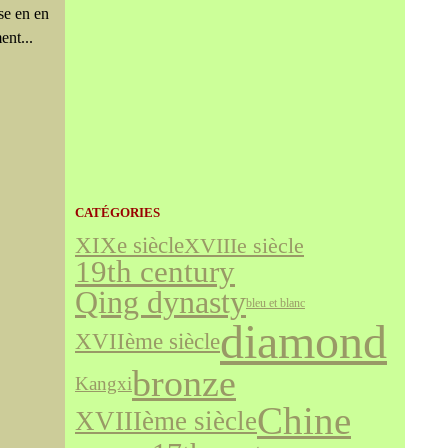
nse en en
ent...
CATÉGORIES
XIXe siècle
XVIIIe siècle
19th century
Qing dynasty
bleu et blanc
diamond
XVIIème siècle
bronze
Kangxi
Chine
XVIIIème siècle