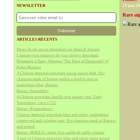
NEWSLETTER
23 juin 2
Rare aig
ARTICLES RÉCENTS
Merci de me suivre désormais sur Alain.R.Truong
L'auteur vous remercie de vous diriger désormais
Hommage à Harry Winston "The King of Diamonds" @
Kohn Monaco
A Chinese Imperial porcelain wucai saucer dish. Six-
character mark of Jiajing within a double ring in
underglaze blue, Kangxi,
Bague «Jonquille»
A Chinese porcelain famille rose square vase. Early
Yongzheng, circa 1723.
Bague «Pompadour».
Chinese Imperial porcelain blue and white, underglaze
copper-red and celadon vase. Six-character mark of Kangxi
and period
Bague «BOULE» ornée d'un saphir de taille coussin
A pair of Chinese porcelain blue and white triple-gourd