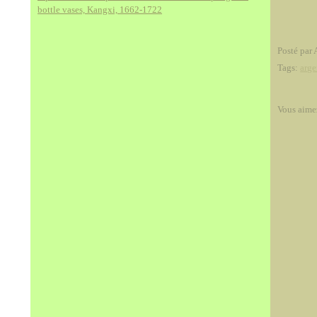
bottle vases, Kangxi, 1662-1722
Posté par 
Tags:
arge
Vous aime