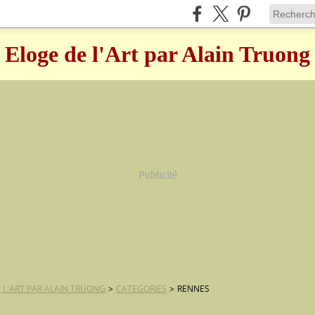
Eloge de l'Art par Alain Truong
Publicité
 L'ART PAR ALAIN TRUONG
>
CATEGORIES
>
RENNES