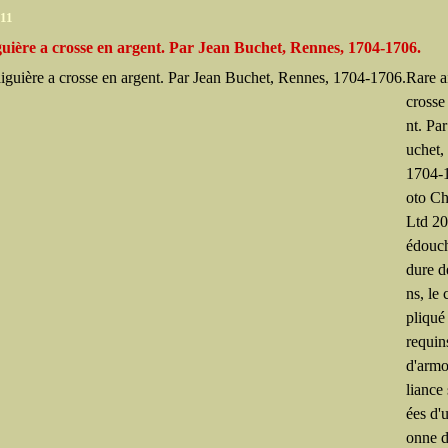
011
uière a crosse en argent. Par Jean Buchet, Rennes, 1704-1706.
Rare a
crosse
nt. Pa
uchet,
1704-
oto Chr
Ltd 20
édouch
dure d
ns, le
pliqué
requin
d'armoi
liance
ées d'
onne 