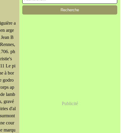
iguière a
 en arge
r Jean B
 Rennes,
1706. ph
istie's
11 Le pi
e à bor
e godro
 corps ap
 de lamb
s, gravé
Publicité
ries d'al
 surmont
une cour
de marqu