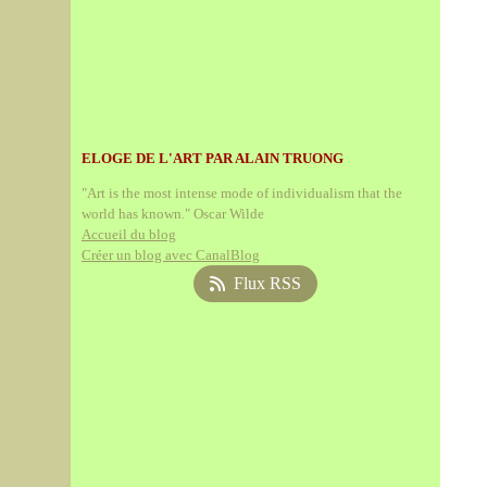
ELOGE DE L'ART PAR ALAIN TRUONG
"Art is the most intense mode of individualism that the
world has known." Oscar Wilde
Accueil du blog
Créer un blog avec CanalBlog
Flux RSS