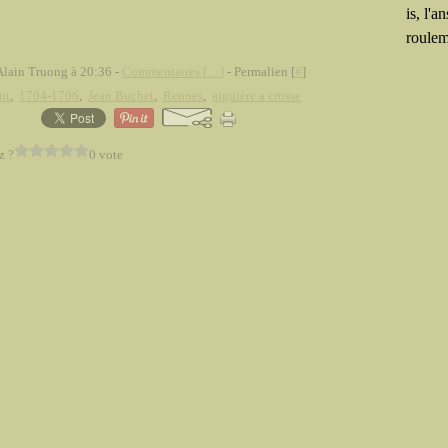
is, l'a
roulem
Alain Truong à 20:36 -
Commentaires [
…
]
- Permalien [
#
]
nt
,
1704-1706
,
Jean Buchet
,
Rennes
,
aiguière a crosse
z ?
0 vote