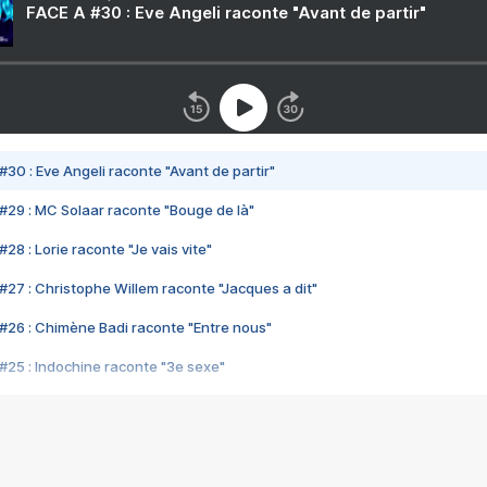
FACE A #30 : Eve Angeli raconte "Avant de partir"
#30 : Eve Angeli raconte "Avant de partir"
#29 : MC Solaar raconte "Bouge de là"
28 : Lorie raconte "Je vais vite"
#27 : Christophe Willem raconte "Jacques a dit"
#26 : Chimène Badi raconte "Entre nous"
#25 : Indochine raconte "3e sexe"
#24 : Zaho raconte "C'est chelou"
#23 : Patrick Bruel raconte "Au café des délices"
#22 : Kyo raconte "Le chemin"