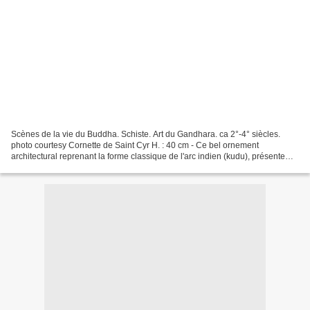
Scènes de la vie du Buddha. Schiste. Art du Gandhara. ca 2°-4° siècles.
photo courtesy Cornette de Saint Cyr H. : 40 cm - Ce bel ornement
architectural reprenant la forme classique de l'arc indien (kudu), présente
trois épisodes de la vie du Buddha.Au...