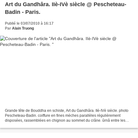
Art du Gandhâra. IIè-IVè siècle @ Pescheteau-
Badin - Paris.
Publié le 03/07/2010 à 16:17
Par
Alain Truong
Grande tête de Bouddha en schiste, Art du Gandhâra. IIè-IVè siècle. photo
Pescheteau-Badin. coiffure en fines mèches parallèles régulièrement
disposées, rassemblées en chignon au sommet du crâne. ûrnâ entre les
sourcils. Ht. 31 cm. Estimation : 6 000...