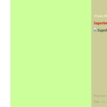
29 juin 2
Superbe
Posté par 
Tags:
chin