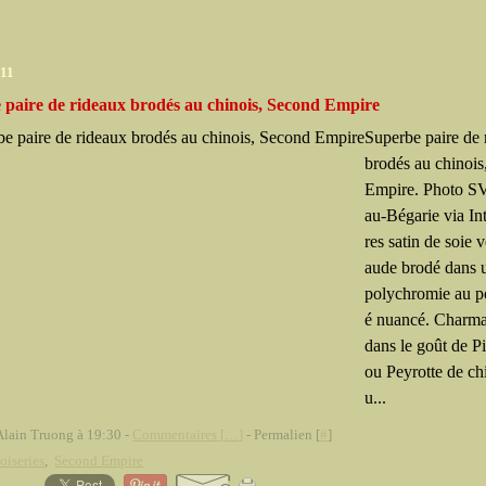
011
 paire de rideaux brodés au chinois, Second Empire
Superbe paire de 
brodés au chinoi
Empire. Photo S
au-Bégarie via In
res satin de soie 
aude brodé dans 
polychromie au p
é nuancé. Charma
dans le goût de P
ou Peyrotte de ch
u...
Alain Truong à 19:30 -
Commentaires [
…
]
- Permalien [
#
]
oiseries
,
Second Empire