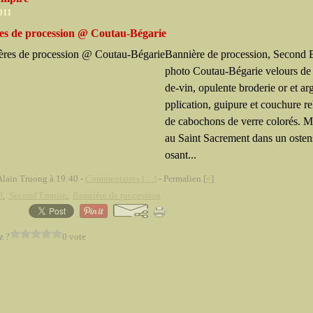
2011
es de procession @ Coutau-Bégarie
Bannière de procession, Second 
photo Coutau-Bégarie velours de s
de-vin, opulente broderie or et ar
pplication, guipure et couchure r
de cabochons de verre colorés. 
au Saint Sacrement dans un osten
osant...
Alain Truong à 19:40 -
Commentaires [
…
]
- Permalien [
#
]
0
,
Second Empire
,
Bannière de procession
z ?
0 vote