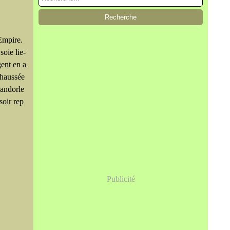
Empire.
oie lie-
gent en a
ehaussée
Mandorle
soir rep
Publicité