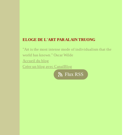
ELOGE DE L'ART PAR ALAIN TRUONG
"Art is the most intense mode of individualism that the
world has known." Oscar Wilde
Accueil du blog
Créer un blog avec CanalBlog
Flux RSS