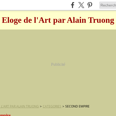
Eloge de l'Art par Alain Truong
Publicité
 L'ART PAR ALAIN TRUONG
>
CATEGORIES
>
SECOND EMPIRE
empire