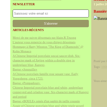
NEWSLETTER
1 juillet 
Bannièr
ARTICLES RÉCENTS
Merci de me suivre désormais sur Alain.R.Truong
L'auteur vous remercie de vous diriger désormais
Hommage à Harry Winston "The King of Diamonds" @
Kohn Monaco
A Chinese Imperial porcelain wucai saucer dish. Six-
character mark of Jiajing within a double ring in
Posté par 
underglaze blue, Kangxi,
Tags:
190
Bague «Jonquille»
A Chinese porcelain famille rose square vase. Early
Yongzheng, circa 1723.
Vous aime
Bague «Pompadour».
Chinese Imperial porcelain blue and white, underglaze
copper-red and celadon vase. Six-character mark of Kangxi
and period
Bague «BOULE» ornée d'un saphir de taille coussin
A pair of Chinese porcelain blue and white triple-gourd