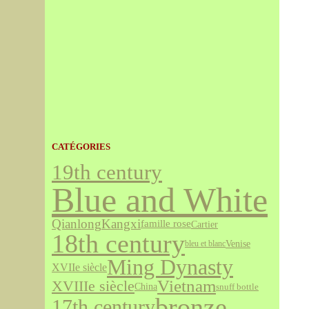
CATÉGORIES
19th century
Blue and White
Qianlong
Kangxi
famille rose
Cartier
18th century
Venise
bleu et blanc
Ming Dynasty
XVIIe siècle
Vietnam
XVIIIe siècle
China
snuff bottle
bronze
17th century