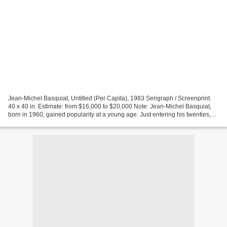
Jean-Michel Basquiat, Untitled (Per Capita), 1983 Serigraph / Screenprint.
40 x 40 in. Estimate: from $16,000 to $20,000 Note: Jean-Michel Basquiat,
born in 1960, gained popularity at a young age. Just entering his twenties,
Basquiat became known for...