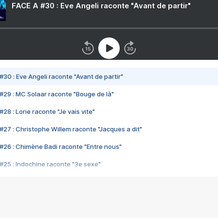
FACE A #30 : Eve Angeli raconte "Avant de partir"
#30 : Eve Angeli raconte "Avant de partir"
#29 : MC Solaar raconte "Bouge de là"
28 : Lorie raconte "Je vais vite"
#27 : Christophe Willem raconte "Jacques a dit"
#26 : Chimène Badi raconte "Entre nous"
#25 : Indochine raconte "3e sexe"
#24 : Zaho raconte "C'est chelou"
#23 : Patrick Bruel raconte "Au café des délices"
#22 : Kyo raconte "Le chemin"