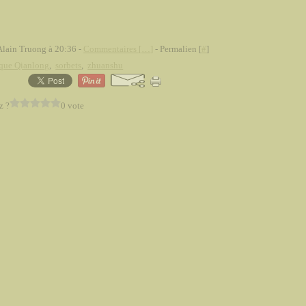
Alain Truong à 20:36 -
Commentaires [
…
]
- Permalien [
#
]
que Qianlong
,
sorbets
,
zhuanshu
z ?
0 vote