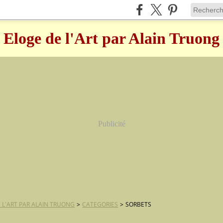
Eloge de l'Art par Alain Truong
Publicité
 L'ART PAR ALAIN TRUONG
>
CATEGORIES
>
SORBETS