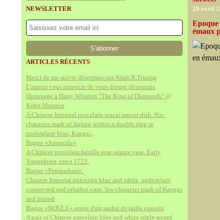
NEWSLETTER
28 avril 
Epoque Q
émaux p
ARTICLES RÉCENTS
Merci de me suivre désormais sur Alain.R.Truong
L'auteur vous remercie de vous diriger désormais
Hommage à Harry Winston "The King of Diamonds" @
Kohn Monaco
A Chinese Imperial porcelain wucai saucer dish. Six-
character mark of Jiajing within a double ring in
underglaze blue, Kangxi,
Bague «Jonquille»
A Chinese porcelain famille rose square vase. Early
Yongzheng, circa 1723.
Bague «Pompadour».
Chinese Imperial porcelain blue and white, underglaze
copper-red and celadon vase. Six-character mark of Kangxi
and period
Bague «BOULE» ornée d'un saphir de taille coussin
A pair of Chinese porcelain blue and white triple-gourd