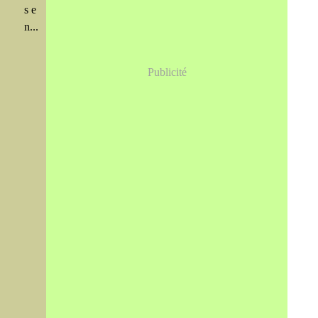
s e
n...
Publicité