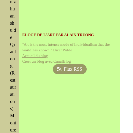
n z
hu
an
sh
u d
ELOGE DE L'ART PAR ALAIN TRUONG
e
Qi
"Art is the most intense mode of individualism that the
world has known." Oscar Wilde
anl
Accueil du blog
on
Créer un blog avec CanalBlog
g.
Flux RSS
(R
est
aur
ati
on
s).
M
ont
ure