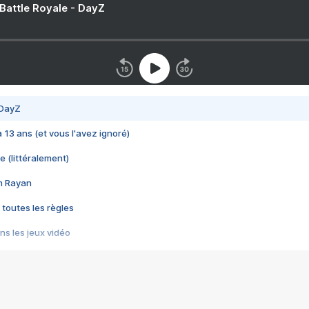
 Battle Royale - DayZ
 DayZ
 a 13 ans (et vous l'avez ignoré)
e (littéralement)
im Rayan
 toutes les règles
s les jeux vidéo
us choquant de Rockstar ? - Le scandale BULLY
e plus moche de Steam
du RÊVE tourne au CAUCHEMAR