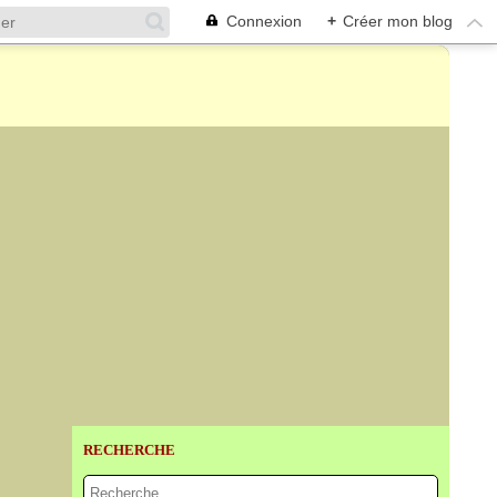
Connexion
+
Créer mon blog
RECHERCHE