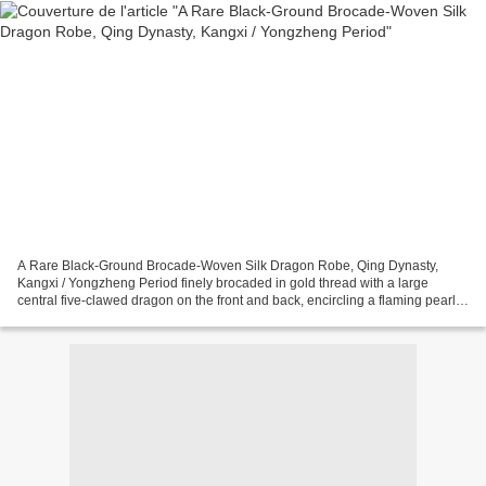
A Rare Black-Ground Brocade-Woven Silk Dragon Robe, Qing Dynasty,
Kangxi / Yongzheng Period finely brocaded in gold thread with a large
central five-clawed dragon on the front and back, encircling a flaming pearl
with seven attendant dragons, two pairs...