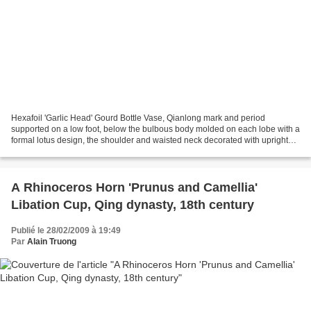
Hexafoil 'Garlic Head' Gourd Bottle Vase, Qianlong mark and period
supported on a low foot, below the bulbous body molded on each lobe with a
formal lotus design, the shoulder and waisted neck decorated with upright
spearheads and pendant tendrils, the...
A Rhinoceros Horn 'Prunus and Camellia'
Libation Cup, Qing dynasty, 18th century
Publié le 28/02/2009 à 19:49
Par
Alain Truong