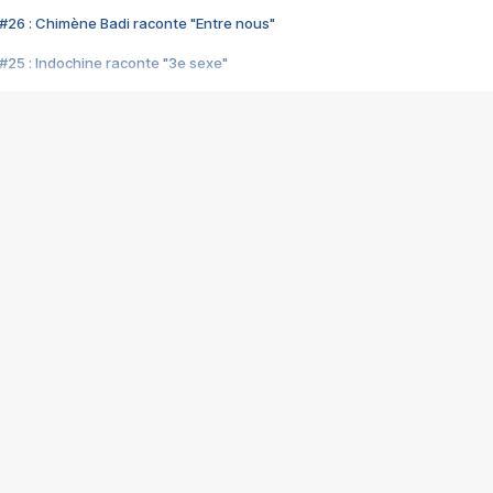
#26 : Chimène Badi raconte "Entre nous"
#25 : Indochine raconte "3e sexe"
#24 : Zaho raconte "C'est chelou"
#23 : Patrick Bruel raconte "Au café des délices"
#22 : Kyo raconte "Le chemin"
#21 : Nolwenn Leroy raconte "Cassé"
#20 : Patrick Hernandez raconte "Born to be alive"
#19 : Lorie raconte "Près de moi"
#18 : Michael Jones raconte "A nos actes manqués" (avec Jean-Jacque
#17 : Khaled raconte "Aïcha"
#16 : Corneille raconte "Parce qu'on vient de loin"
#15 : Indochine raconte "L'aventurier"