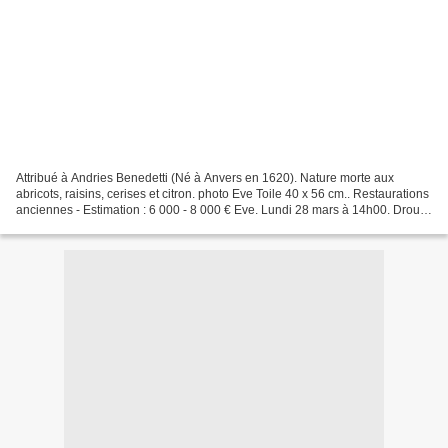
Attribué à Andries Benedetti (Né à Anvers en 1620). Nature morte aux
abricots, raisins, cerises et citron. photo Eve Toile 40 x 56 cm.. Restaurations
anciennes - Estimation : 6 000 - 8 000 € Eve. Lundi 28 mars à 14h00. Drouot
- Richelieu - Salle 11. EMail...