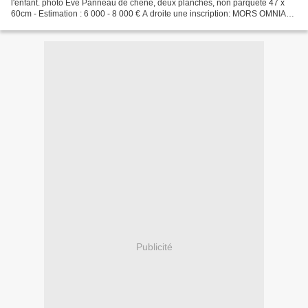
l'enfant. photo Eve Panneau de chêne, deux planches, non parqueté 47 x
60cm - Estimation : 6 000 - 8 000 € A droite une inscription: MORS OMNIA
AEQUAT ( La mort égalise toutes choses)...
Publicité