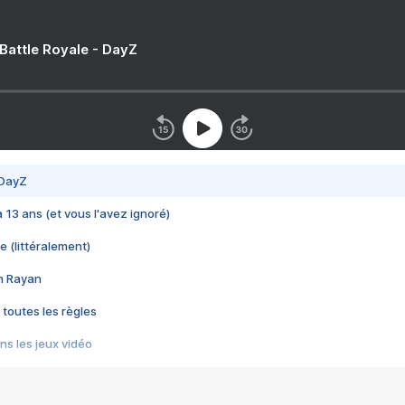
 Battle Royale - DayZ
 DayZ
 a 13 ans (et vous l'avez ignoré)
e (littéralement)
im Rayan
 toutes les règles
s les jeux vidéo
us choquant de Rockstar ? - Le scandale BULLY