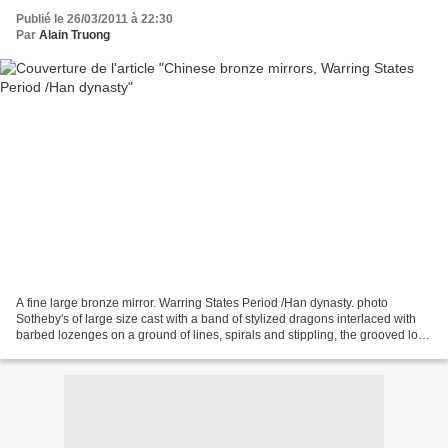
Publié le 26/03/2011 à 22:30
Par
Alain Truong
A fine large bronze mirror. Warring States Period /Han dynasty. photo
Sotheby's of large size cast with a band of stylized dragons interlaced with
barbed lozenges on a ground of lines, spirals and stippling, the grooved loop
in the center enclosed by...