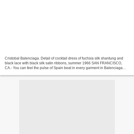
Cristobal Balenciaga. Detail of cocktail dress of fuchsia silk shantung and
black lace with black silk satin ribbons, summer 1966 SAN FRANCISCO,
CA.- You can feel the pulse of Spain beat in every garment in Balenciaga
and Spain. A dress ruffle inspired...