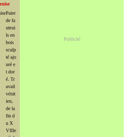
Venise
Paire
de fa
uteui
ls en
Publicité
bois
sculp
té ajo
uré e
t dor
é. Tr
avail
vénit
ien,
de la
fin d
u X
VIIIe