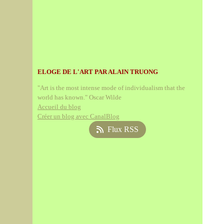
ELOGE DE L'ART PAR ALAIN TRUONG
"Art is the most intense mode of individualism that the
world has known." Oscar Wilde
Accueil du blog
Créer un blog avec CanalBlog
Flux RSS