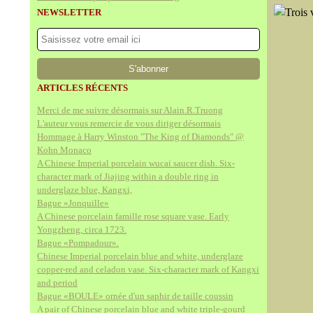
NEWSLETTER
ARTICLES RÉCENTS
Merci de me suivre désormais sur Alain.R.Truong
L'auteur vous remercie de vous diriger désormais
Hommage à Harry Winston "The King of Diamonds" @
Kohn Monaco
A Chinese Imperial porcelain wucai saucer dish. Six-
character mark of Jiajing within a double ring in
underglaze blue, Kangxi,
Bague «Jonquille»
A Chinese porcelain famille rose square vase. Early
Yongzheng, circa 1723.
Bague «Pompadour».
Chinese Imperial porcelain blue and white, underglaze
copper-red and celadon vase. Six-character mark of Kangxi
and period
Bague «BOULE» ornée d'un saphir de taille coussin
A pair of Chinese porcelain blue and white triple-gourd