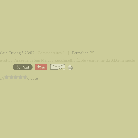
Alain Truong à 23:02 -
Commentaires [
…
]
- Permalien [
#
]
uerotto
,
Piazzetta di San Marco
,
Zuccharelli
,
École vénitienne du XIXème siècle
z ?
0 vote