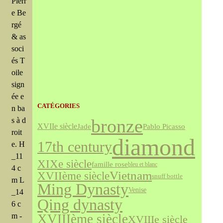
Pierr
e Be
rgé
& as
soci
és T
oile
sign
ée e
CATÉGORIES
n ba
bronze
s à d
XVIIe siècle
Jade
Pablo Picasso
roit
diamond
17th century
e. H
_11
XIXe siècle
famille rose
bleu et blanc
4 c
Vietnam
XVIIème siècle
snuff bottle
m L
Ming Dynasty
Venise
_14
Qing dynasty
6 c
m -
XVIIIème siècle
XVIIIe siècle