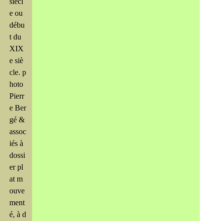
siècl
e ou
débu
t du
XIX
e siè
cle. p
hoto
Pierr
e Ber
gé &
assoc
iés à
dossi
er pl
at m
ouve
ment
é, à d