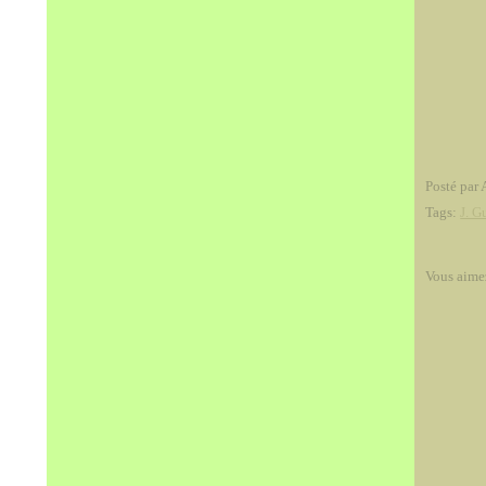
Posté par 
Tags:
J. G
Vous aime