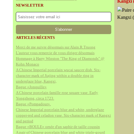
Kangxi 
NEWSLETTER
ARTICLES RÉCENTS
Merci de me suivre désormais sur Alain.R.Truong
L'auteur vous remercie de vous diriger désormais
Hommage à Harry Winston "The King of Diamonds" @
Kohn Monaco
A Chinese Imperial porcelain wucai saucer dish. Six-
character mark of Jiajing within a double ring in
underglaze blue, Kangxi,
Bague «Jonquille»
A Chinese porcelain famille rose square vase. Early
Yongzheng, circa 1723.
Bague «Pompadour».
Chinese Imperial porcelain blue and white, underglaze
copper-red and celadon vase. Six-character mark of Kangxi
and period
Bague «BOULE» ornée d'un saphir de taille coussin
A pair of Chinese porcelain blue and white triple-gourd