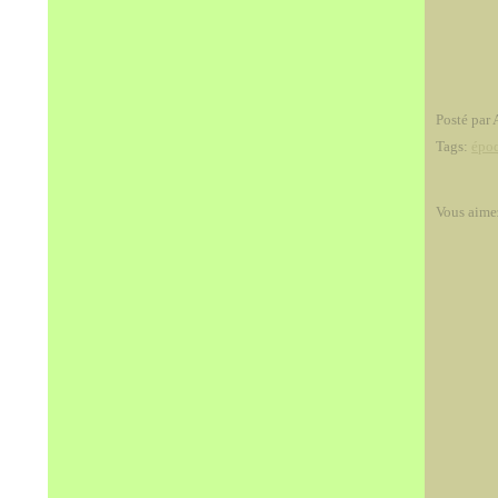
Posté par 
Tags:
épo
Vous aime