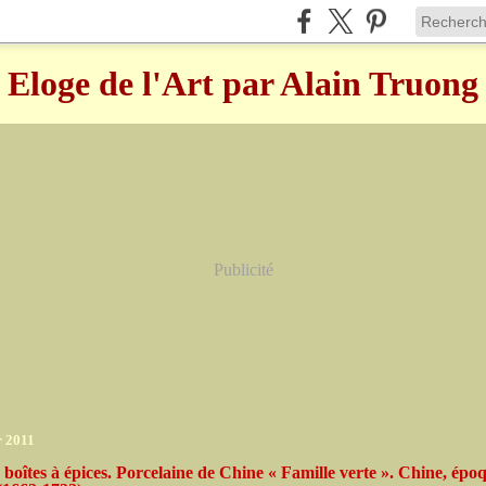
Eloge de l'Art par Alain Truong
Publicité
r 2011
 boîtes à épices. Porcelaine de Chine « Famille verte ». Chine, épo