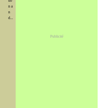
tio
n a
n
d...
Publicité