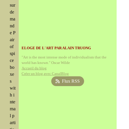
sur
de
ma
nd
e P
air
of
ELOGE DE L'ART PAR ALAIN TRUONG
spi
"Art is the most intense mode of individualism that the
ce
world has known." Oscar Wilde
bo
Accueil du blog
Créer un blog avec CanalBlog
xe
s
Flux RSS
wit
h i
nte
rna
l p
arti