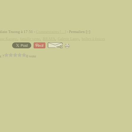
Alain Truong à 17:51 -
Commentaires [
…
]
- Permalien [
#
]
que Kangxi
,
famille verte
,
BRAFA
,
Galerie Lamy
,
boîtes à épices
z ?
0 vote