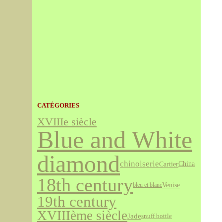
CATÉGORIES
XVIIIe siècle
Blue and White
diamond
chinoiserie
Cartier
China
18th century
Venise
bleu et blanc
19th century
XVIIIème siècle
Jade
snuff bottle