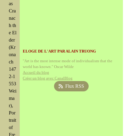
as
Cra
nac
h th
e El
der
(Kr
ELOGE DE L'ART PAR ALAIN TRUONG
ona
"Art is the most intense mode of individualism that the
ch
world has known." Oscar Wilde
147
Accueil du blog
2-1
Créer un blog avec CanalBlog
553
Flux RSS
Wei
ma
r),
Por
trait
of
Fre