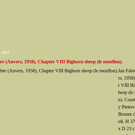
r 2011
re (Anvers, 1958), Chapter VIII Bighorn sheep (le mouflon).
Jan Fab
rs, 1958
r VIII B
heep (le
n). Cour
y Pieters
Bronze d
oli. H 3
x D 23 c