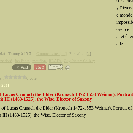
sur dem
y Pieters
e monde 
impossib
orer ce 
al et éne
a le...
Alain Truong à 15:51 -
Commentaires [
…
]
- Permalien [
#
]
ze doré
,
Jan Fabre
,
mouflon
,
BRAFA
,
Guy Pieters Gallery
z ?
0 vote
r 2011
of Lucas Cranach the Elder (Kronach 1472-1553 Weimar), Portrait
k III (1463-1525), the Wise, Elector of Saxony