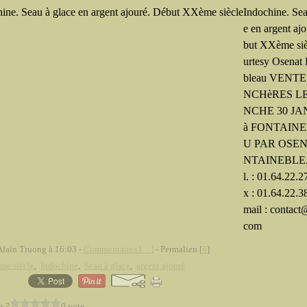
Indochine. Sea
e en argent aj
but XXème siè
urtesy Osenat 
bleau VENT
NCHèRES L
NCHE 30 JA
à FONTAIN
U PAR OSEN
NTAINEBLE
l. : 01.64.22.2
x : 01.64.22.3
mail : contact
com
Alain Truong à 16:03 -
Commentaires [
…
]
- Permalien [
#
]
me siècle
,
Indochine
,
Seau à glace
,
argent ajouré
z ?
0 vote