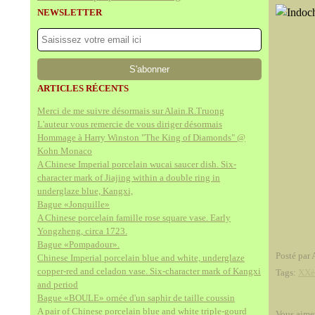
NEWSLETTER
ARTICLES RÉCENTS
Merci de me suivre désormais sur Alain.R.Truong
L'auteur vous remercie de vous diriger désormais
Hommage à Harry Winston "The King of Diamonds" @
Kohn Monaco
A Chinese Imperial porcelain wucai saucer dish. Six-
character mark of Jiajing within a double ring in
underglaze blue, Kangxi,
Bague «Jonquille»
A Chinese porcelain famille rose square vase. Early
Yongzheng, circa 1723.
Bague «Pompadour».
Posté par 
Chinese Imperial porcelain blue and white, underglaze
copper-red and celadon vase. Six-character mark of Kangxi
Tags:
XXè
and period
Bague «BOULE» ornée d'un saphir de taille coussin
A pair of Chinese porcelain blue and white triple-gourd
Vous aime