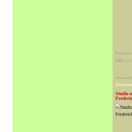
Posté par 
Tags:
bron
Vous aime
23 janvie
Studio 
Frederic