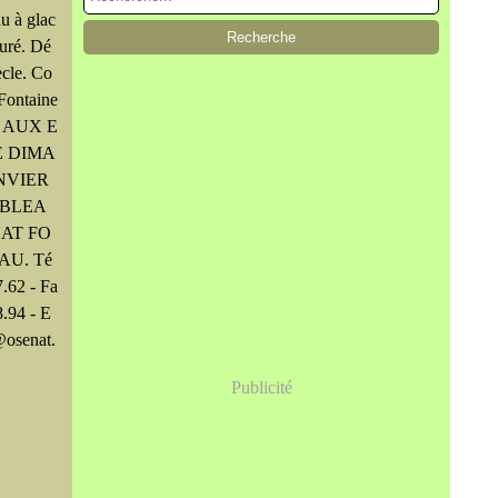
u à glac
ouré. Dé
cle. Co
Fontaine
E AUX E
E DIMA
NVIER
EBLEA
AT FO
AU. Té
7.62 - Fa
8.94 - E
@osenat.
Publicité