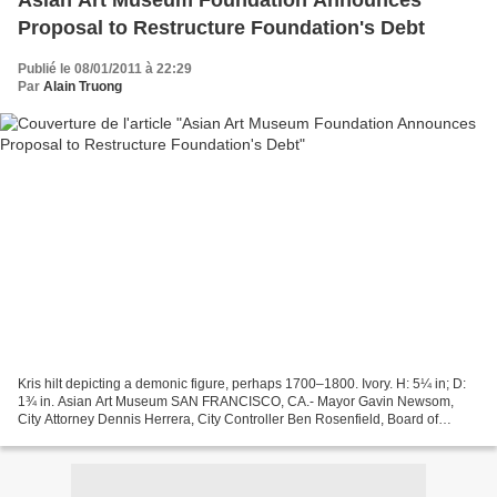
Asian Art Museum Foundation Announces
Proposal to Restructure Foundation's Debt
Publié le 08/01/2011 à 22:29
Par
Alain Truong
Kris hilt depicting a demonic figure, perhaps 1700–1800. Ivory. H: 5¼ in; D:
1¾ in. Asian Art Museum SAN FRANCISCO, CA.- Mayor Gavin Newsom,
City Attorney Dennis Herrera, City Controller Ben Rosenfield, Board of
Supervisors President David Chiu and the...