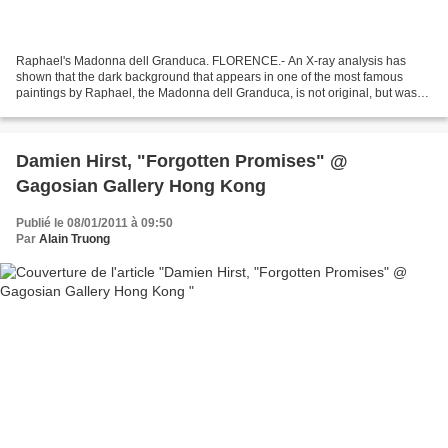
Raphael's Madonna dell Granduca. FLORENCE.- An X-ray analysis has
shown that the dark background that appears in one of the most famous
paintings by Raphael, the Madonna dell Granduca, is not original, but was
added by a painter, who is still unknown....
Damien Hirst, "Forgotten Promises" @
Gagosian Gallery Hong Kong
Publié le 08/01/2011 à 09:50
Par
Alain Truong