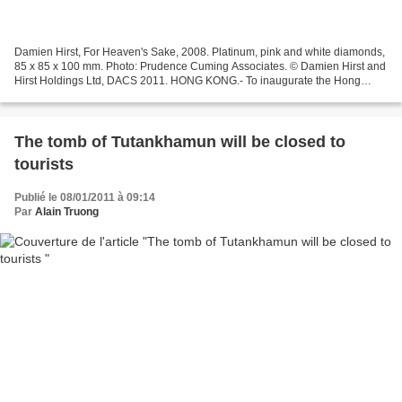
Damien Hirst, For Heaven's Sake, 2008. Platinum, pink and white diamonds,
85 x 85 x 100 mm. Photo: Prudence Cuming Associates. © Damien Hirst and
Hirst Holdings Ltd, DACS 2011. HONG KONG.- To inaugurate the Hong
Kong exhibition space, Gagosian Gallery...
The tomb of Tutankhamun will be closed to
tourists
Publié le 08/01/2011 à 09:14
Par
Alain Truong