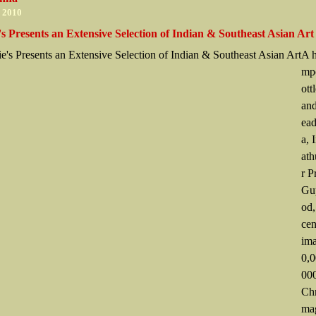
r 2010
's Presents an Extensive Selection of Indian & Southeast Asian Art
A h
mp
ott
and
ead
a, 
ath
r P
Gup
od,
cen
ima
0,0
000
Chr
ma