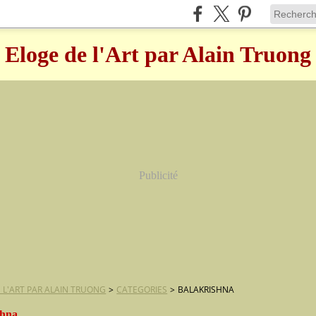
Eloge de l'Art par Alain Truong
Publicité
 L'ART PAR ALAIN TRUONG
>
CATEGORIES
>
BALAKRISHNA
shna