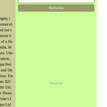
ighly i
ortant m
led red s
stone h
 of a Jin
India, M
ura, Utta
radesh,
ta Peri
 mid 5th
tury. Est
te: $25
Publicité
00-350,
. Photo:
istie's I
ges Ltd