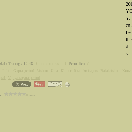
20
YO
Y.
ch 
fte
ll 
d t
ssic
Alain Truong à 16:48 -
Commentaires [
…
]
- Permalien [
#
]
,
India
,
Gupta period
,
Vishnu
,
Uma
,
Khmer
,
Jina
,
Amitayus
,
Balakrishna
,
Kunz
pal
,
Vijayanagara period
z ?
0 vote