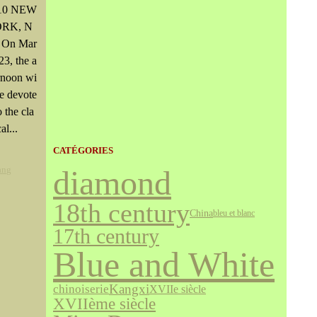
10 NEW
RK, N
- On Mar
23, the a
rnoon wi
be devote
o the cla
al...
CATÉGORIES
ang
diamond
18th century
China
bleu et blanc
17th century
Blue and White
Kangxi
chinoiserie
XVIIe siècle
XVIIème siècle