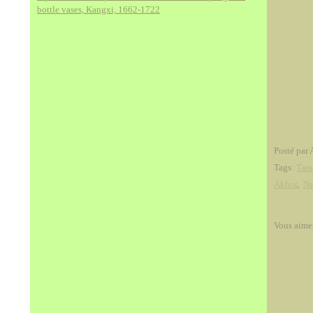
bottle vases, Kangxi, 1662-1722
Posté par 
Tags:
Tara
Akhor
,
Ne
Vous aime