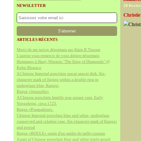
NEWSLETTER
28 févrie
Christie
ARTICLES RÉCENTS
Merci de me suivre désormais sur Alain.R.Truong
L'auteur vous remercie de vous diriger désormais
Hommage à Harry Winston "The King of Diamonds" @
Kohn Monaco
A Chinese Imperial porcelain wucai saucer dish. Six-
character mark of Jiajing within a double ring in
underglaze blue, Kangxi,
Bague «Jonquille»
A Chinese porcelain famille rose square vase. Early
Yongzheng, circa 1723.
Bague «Pompadour».
Chinese Imperial porcelain blue and white, underglaze
copper-red and celadon vase. Six-character mark of Kangxi
and period
Bague «BOULE» ornée d'un saphir de taille coussin
A pair of Chinese porcelain blue and white triple-gourd