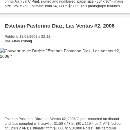
print), Archival C Print. signed and numbered. paper size - 30" x 30" - image
size - 25" x 25". Estimate: from $4,000 to $6,000 This photograph features a
smiling, nude Marilyn Monroe...
Esteban Pastorino Diaz, Las Ventas #2, 2006
Publié le 13/08/2009 à 22:12
Par
Alain Truong
Esteban Pastorino Diaz, Las Ventas #2, 2006 C-print mounted on dibond
and face mounted with acrylic . 31.50 x 47 in. (80 x 119.4 cm.). AP1 (edition
of 5 plus 2 APs) Estimate: from $8,000 to $10,000 Notes: This particular