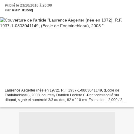
Publié le 23/10/2010 à 20:09
Par
Alain Truong
Laurence Aegerter (née en 1972), R.F. 1937-1-0803041149, (Ecole de
Fontainebleau), 2008. courtesy Damien Leclere C-Print contrecollé sur
dibond, signé et numéroté 3/3 au dos; 82 x 110 cm. Estimation : 2 000 / 2
500 € L'édition 2/3 se trouve dans les collections...