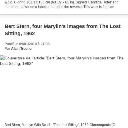
& Co. C-print. 161.3 x 155 cm (63 1/2 x 61 in). Signed 'Candida Höfer' and
numbered of six on a label adhered to the reverse. This work is from an
edition of six. ESTIMATE £15,000-20,000...
Bert Stern, four Marylin's images from The Lost
Sitting, 1962
Publié le 09/01/2010 à 21:38
Par
Alain Truong
Bert Stern, Marilyn With Scarf - "The Lost Sitting", 1962 Chromogenic (C-