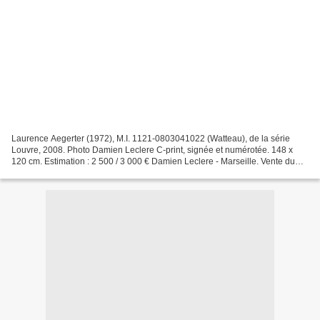
Laurence Aegerter (1972), M.I. 1121-0803041022 (Watteau), de la série
Louvre, 2008. Photo Damien Leclere C-print, signée et numérotée. 148 x
120 cm. Estimation : 2 500 / 3 000 € Damien Leclere - Marseille. Vente du
Samedi 21 mai 2011. 5 rue Vincent Courdouan...