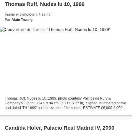
Thomas Ruff, Nudes lu 10, 1999
Publié le 20/02/2011 à 11:07
Par
Alain Truong
Thomas Ruff, Nudes lu 10, 1999. photo courtesy Phillips de Pury &
Company's C-print. 134.9 x 94 cm. (53 1/8 x 37 in). Signed, numbered of five
and dated 'TH 1999' on the reverse of the mount. ESTIMATE £6,000-8,000 -
SOLD AT £39,650 PROVENANCE Private...
Candida Höfer, Palacio Real Madrid IV, 2000