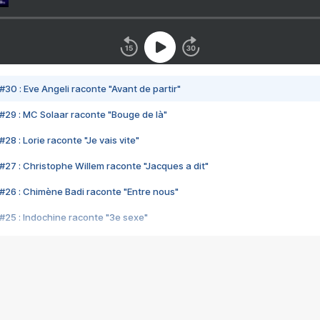
#30 : Eve Angeli raconte "Avant de partir"
#29 : MC Solaar raconte "Bouge de là"
28 : Lorie raconte "Je vais vite"
#27 : Christophe Willem raconte "Jacques a dit"
#26 : Chimène Badi raconte "Entre nous"
#25 : Indochine raconte "3e sexe"
#24 : Zaho raconte "C'est chelou"
#23 : Patrick Bruel raconte "Au café des délices"
#22 : Kyo raconte "Le chemin"