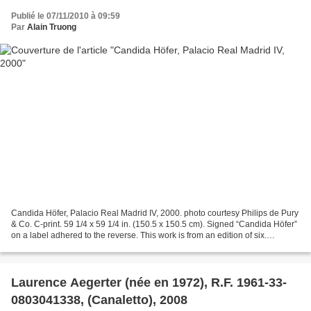
Publié le 07/11/2010 à 09:59
Par
Alain Truong
Candida Höfer, Palacio Real Madrid IV, 2000. photo courtesy Philips de Pury
& Co. C-print. 59 1/4 x 59 1/4 in. (150.5 x 150.5 cm). Signed “Candida Höfer”
on a label adhered to the reverse. This work is from an edition of six.
ESTIMATE $15,000-20,000 PROVENANCE...
Laurence Aegerter (née en 1972), R.F. 1961-33-
0803041338, (Canaletto), 2008