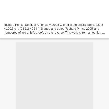
Richard Prince, Spiritual America IV, 2005 C-print in the artist's frame. 237.5
x 190.5 cm. (93 1/2 x 75 in). Signed and dated 'Richard Prince 2005' and
numbered of two artist's proofs on the reverse. This work is from an edition of
three plus two artist's...