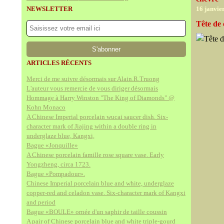
NEWSLETTER
16 janvie
Tête de 
ARTICLES RÉCENTS
Merci de me suivre désormais sur Alain.R.Truong
L'auteur vous remercie de vous diriger désormais
Hommage à Harry Winston "The King of Diamonds" @
Kohn Monaco
A Chinese Imperial porcelain wucai saucer dish. Six-
character mark of Jiajing within a double ring in
underglaze blue, Kangxi,
Bague «Jonquille»
A Chinese porcelain famille rose square vase. Early
Yongzheng, circa 1723.
Bague «Pompadour».
Chinese Imperial porcelain blue and white, underglaze
copper-red and celadon vase. Six-character mark of Kangxi
and period
Bague «BOULE» ornée d'un saphir de taille coussin
A pair of Chinese porcelain blue and white triple-gourd