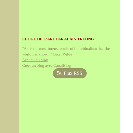
ELOGE DE L'ART PAR ALAIN TRUONG
"Art is the most intense mode of individualism that the
world has known." Oscar Wilde
Accueil du blog
Créer un blog avec CanalBlog
Flux RSS