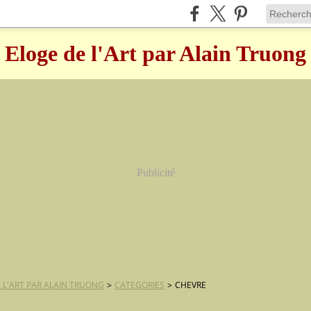
Eloge de l'Art par Alain Truong
Publicité
 L'ART PAR ALAIN TRUONG
>
CATEGORIES
>
CHEVRE