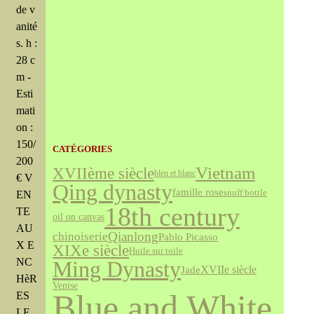
de v
anité
s. h :
28 c
m -
Esti
mati
on :
150/
CATÉGORIES
200
Vietnam
XVIIème siècle
bleu et blanc
€ V
Qing dynasty
famille rose
snuff bottle
EN
18th century
TE
oil on canvas
AU
Qianlong
chinoiserie
Pablo Picasso
X E
XIXe siècle
Huile sur toile
NC
Ming Dynasty
Jade
XVIIe siècle
HèR
Venise
Blue and White
ES
LE