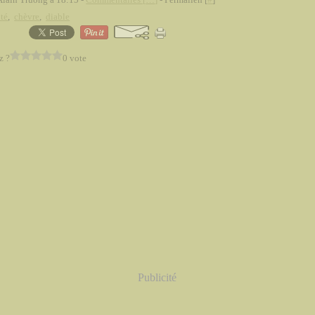
té
,
chèvre
,
diable
z ?
0 vote
Publicité