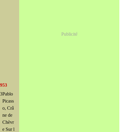
Publicité
1953
Pablo
Picass
o, Crâ
ne de
Chèvr
e Sur l