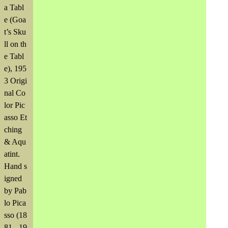
a Tabl
e (Goa
t’s Sku
ll on th
e Tabl
e), 195
3 Origi
nal Co
lor Pic
asso Et
ching
& Aqu
atint.
Hand s
igned
by Pab
lo Pica
sso (18
81 - 19