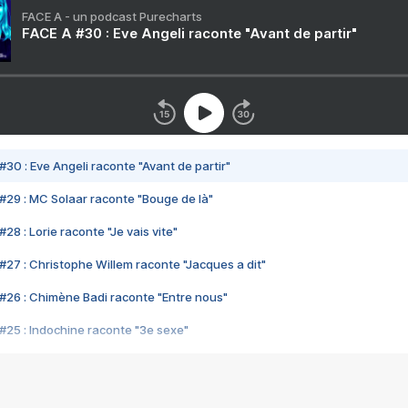
FACE A - un podcast Purecharts
FACE A #30 : Eve Angeli raconte "Avant de partir"
#30 : Eve Angeli raconte "Avant de partir"
#29 : MC Solaar raconte "Bouge de là"
28 : Lorie raconte "Je vais vite"
#27 : Christophe Willem raconte "Jacques a dit"
#26 : Chimène Badi raconte "Entre nous"
#25 : Indochine raconte "3e sexe"
#24 : Zaho raconte "C'est chelou"
#23 : Patrick Bruel raconte "Au café des délices"