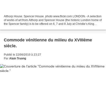
Althorp House. Spencer House. photo www.flickr.com LONDON.- A selection
of works of art from Althorp and Spencer House (the historic London home of
the Spencer family) is to be offered on 6, 7 and 8 July at Christie’s King
Street and South Kensington...
Commode vénitienne du miiieu du XVIIIème
siècle.
Publié le 22/06/2010 à 23:27
Par
Alain Truong