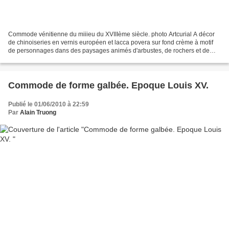
Commode vénitienne du miiieu du XVIIIème siècle. photo Artcurial A décor
de chinoiseries en vernis européen et lacca povera sur fond crème à motif
de personnages dans des paysages animés d'arbustes, de rochers et de
pagodes, le plateau laqué vert de forme...
Commode de forme galbée. Epoque Louis XV.
Publié le 01/06/2010 à 22:59
Par
Alain Truong