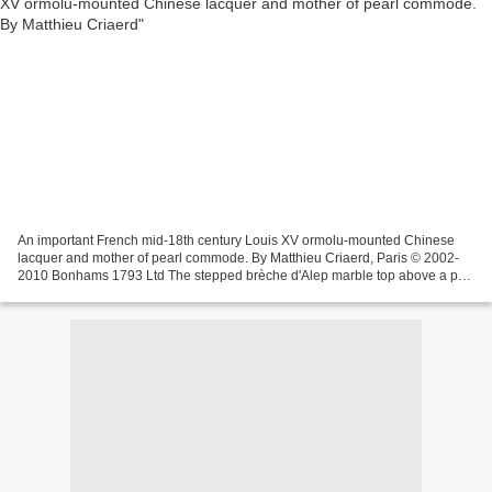
An important French mid-18th century Louis XV ormolu-mounted Chinese
lacquer and mother of pearl commode. By Matthieu Criaerd, Paris © 2002-
2010 Bonhams 1793 Ltd The stepped brèche d'Alep marble top above a pair
of drawers decorated sans traverses with...