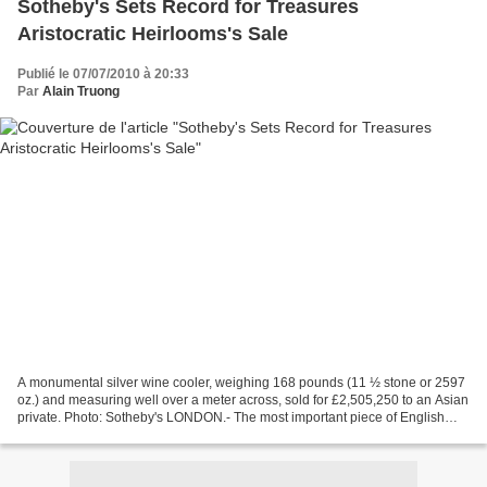
Sotheby's Sets Record for Treasures
Aristocratic Heirlooms's Sale
Publié le 07/07/2010 à 20:33
Par
Alain Truong
A monumental silver wine cooler, weighing 168 pounds (11 ½ stone or 2597
oz.) and measuring well over a meter across, sold for £2,505,250 to an Asian
private. Photo: Sotheby's LONDON.- The most important piece of English
silver to come to the market in...