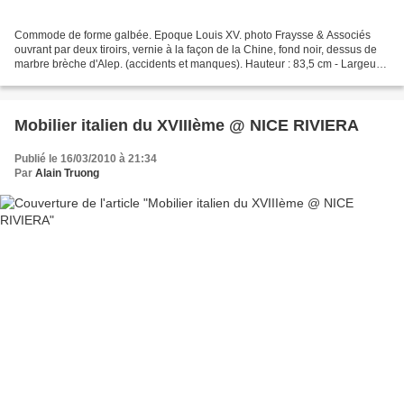
Commode de forme galbée. Epoque Louis XV. photo Fraysse & Associés
ouvrant par deux tiroirs, vernie à la façon de la Chine, fond noir, dessus de
marbre brèche d'Alep. (accidents et manques). Hauteur : 83,5 cm - Largeur :
95 cm - Profondeur : 57 cm - Estimation...
Mobilier italien du XVIIIème @ NICE RIVIERA
Publié le 16/03/2010 à 21:34
Par
Alain Truong