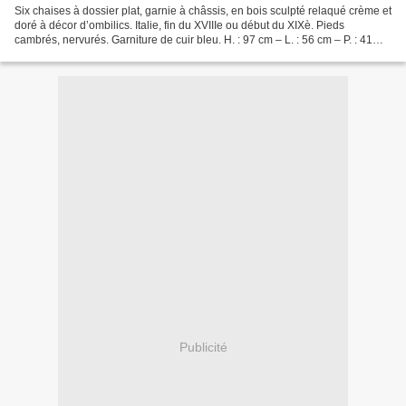
Six chaises à dossier plat, garnie à châssis, en bois sculpté relaqué crème et
doré à décor d’ombilics. Italie, fin du XVIIIe ou début du XIXè. Pieds
cambrés, nervurés. Garniture de cuir bleu. H. : 97 cm – L. : 56 cm – P. : 41
cm. (Renforts) Estimation...
Publicité