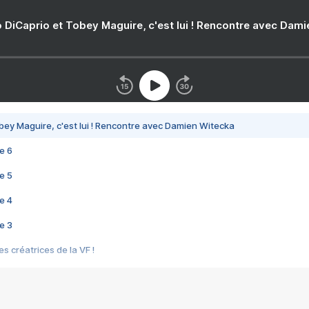
 DiCaprio et Tobey Maguire, c'est lui ! Rencontre avec Dam
bey Maguire, c'est lui ! Rencontre avec Damien Witecka
e 6
e 5
e 4
e 3
s créatrices de la VF !
e 2
e 1