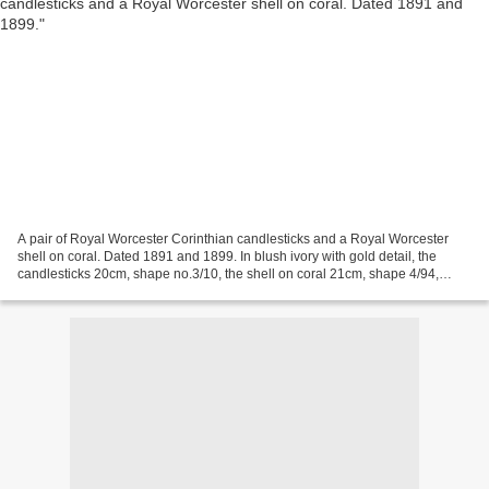
A pair of Royal Worcester Corinthian candlesticks and a Royal Worcester
shell on coral. Dated 1891 and 1899. In blush ivory with gold detail, the
candlesticks 20cm, shape no.3/10, the shell on coral 21cm, shape 4/94,
printed puce marks (candlesticks with...