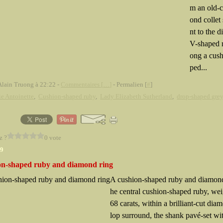
m an old-
ond collet
nt to the 
V-shaped r
ong a cus
ped...
Alain Truong à 22:22 -
Commentaires [
…
]
- Permalien [
#
]
e Antoinette
,
Cushion-shaped ruby
,
Lady Elizabeth Sutherland
,
drop-shaped grey
z ?
0 vote
09
on-shaped ruby and diamond ring
A cushion-shaped ruby and diamon
he central cushion-shaped ruby, wei
68 carats, within a brilliant-cut dia
lop surround, the shank pavé-set wit