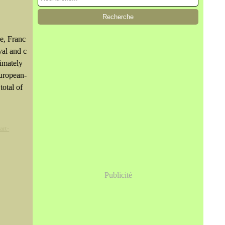
e, Franc
val and c
imately
European-
total of
art-
Publicité