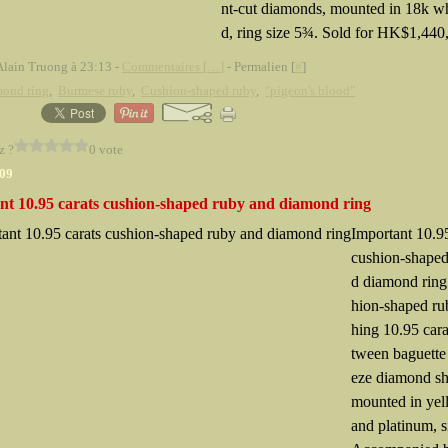
nt-cut diamonds, mounted in 18k wh
d, ring size 5¾. Sold for HK$1,440,
Alain Truong à 23:13 -
Commentaires [
…
]
- Permalien [
#
]
mond ring
,
Burmese ruby
,
Cushion-shaped ruby
,
"pigeon's blood"
z ?
0 vote
009
nt 10.95 carats cushion-shaped ruby and diamond ring
Important 10.95
cushion-shaped
d diamond ring
hion-shaped ru
hing 10.95 cara
tween baguette
eze diamond sh
mounted in yel
and platinum, 