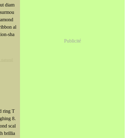
cut diam
 surmou
diamond
ibbon al
hion-sha
Publicité
 natural
d ring T
ghing 8.
mond scal
h brillia