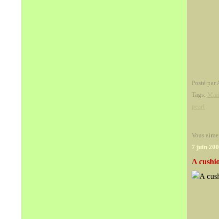
Posté par 
Tags:
Mari
pearl
Vous aime
7 juin 20
A cushi