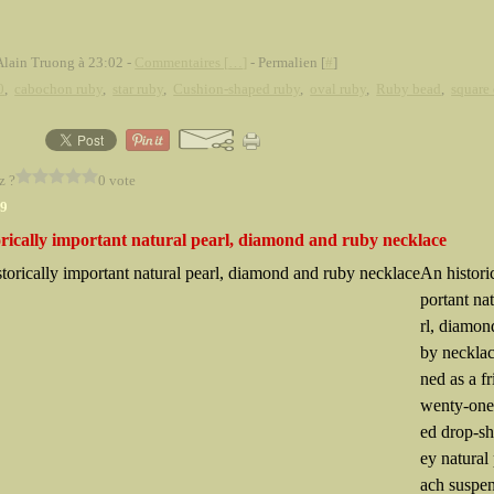
Alain Truong à 23:02 -
Commentaires [
…
]
- Permalien [
#
]
0
,
cabochon ruby
,
star ruby
,
Cushion-shaped ruby
,
oval ruby
,
Ruby bead
,
square
z ?
0 vote
09
orically important natural pearl, diamond and ruby necklace
An histori
portant na
rl, diamon
by neckla
ned as a fr
wenty-one
ed drop-s
ey natural 
ach suspe