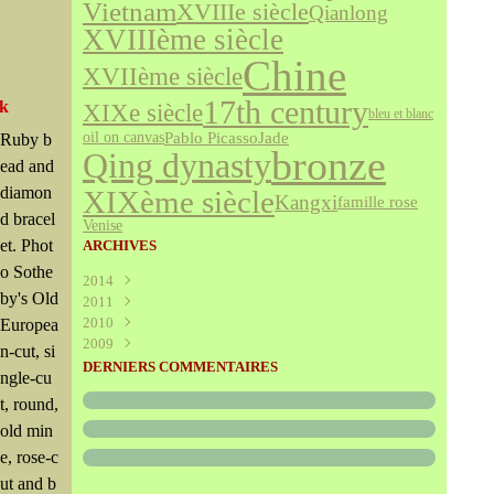
Vietnam
XVIIIe siècle
Qianlong
XVIIIème siècle
Chine
XVIIème siècle
17th century
rk
XIXe siècle
bleu et blanc
Jade
Pablo Picasso
oil on canvas
Ruby b
bronze
Qing dynasty
ead and
diamon
XIXème siècle
Kangxi
famille rose
d bracel
Venise
et. Phot
ARCHIVES
o Sothe
2014
by's Old
2011
Août
(1)
2010
Juillet
(160)
Europea
2009
Juin
Décembre
(376)
(294)
n-cut, si
Mai
Novembre
Décembre
(340)
(208)
(595)
DERNIERS COMMENTAIRES
ngle-cu
Avril
Octobre
Novembre
(305)
(527)
(237)
t, round,
Mars
Septembre
Octobre
(227)
(227)
(272)
Février
Août
Septembre
(52)
(293)
(228)
old min
Janvier
Juillet
Août
(273)
(325)
(289)
e, rose-c
Juin
Juillet
(466)
(316)
ut and b
Mai
Juin
(246)
(768)