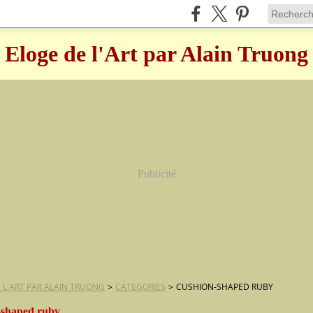
Eloge de l'Art par Alain Truong
Publicité
 L'ART PAR ALAIN TRUONG
>
CATEGORIES
>
CUSHION-SHAPED RUBY
-shaped ruby