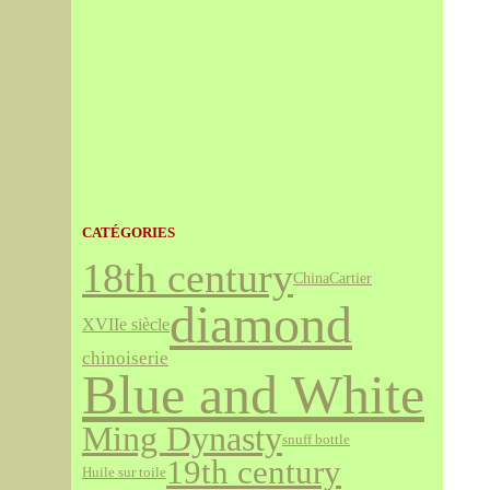
CATÉGORIES
18th century
Cartier
China
diamond
XVIIe siècle
chinoiserie
Blue and White
Ming Dynasty
snuff bottle
19th century
Huile sur toile