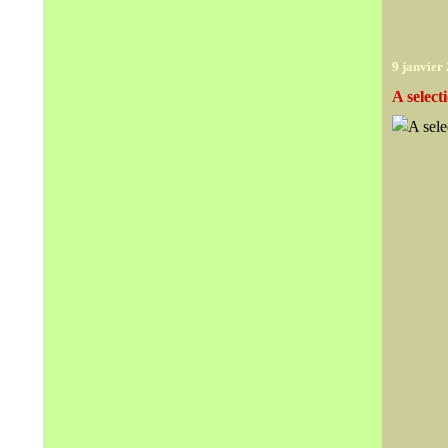
9 janvier
A select