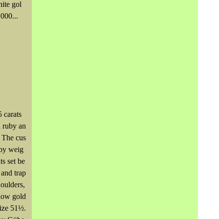
ite gol
000...
 carats
 ruby an
 The cus
by weig
ts set be
 and trap
oulders,
low gold
size 51½.