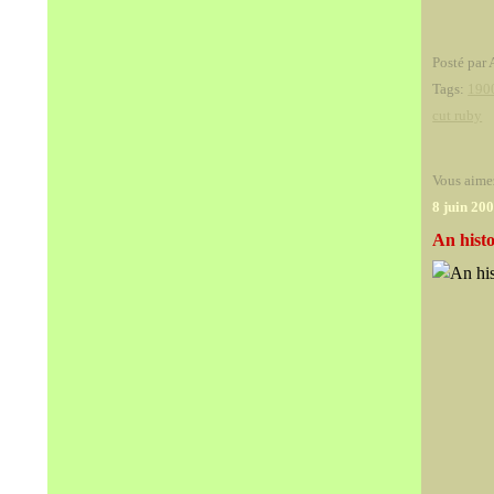
Posté par 
Tags:
190
cut ruby
Vous aime
8 juin 20
An hist