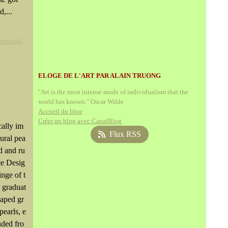
d,...
 emerald-
ELOGE DE L'ART PAR ALAIN TRUONG
"Art is the most intense mode of individualism that the
world has known." Oscar Wilde
Accueil du blog
Créer un blog avec CanalBlog
cally im
Flux RSS
tural pea
d and ru
ce Desig
inge of t
 graduat
haped gr
pearls, e
nded fro