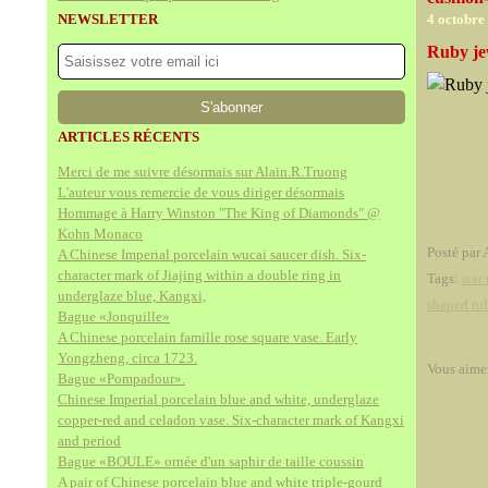
NEWSLETTER
4 octobre
Ruby je
ARTICLES RÉCENTS
Merci de me suivre désormais sur Alain.R.Truong
L'auteur vous remercie de vous diriger désormais
Hommage à Harry Winston "The King of Diamonds" @
Kohn Monaco
Posté par 
A Chinese Imperial porcelain wucai saucer dish. Six-
character mark of Jiajing within a double ring in
Tags:
star
underglaze blue, Kangxi,
shaped ru
Bague «Jonquille»
A Chinese porcelain famille rose square vase. Early
Yongzheng, circa 1723.
Vous aime
Bague «Pompadour».
Chinese Imperial porcelain blue and white, underglaze
copper-red and celadon vase. Six-character mark of Kangxi
and period
Bague «BOULE» ornée d'un saphir de taille coussin
A pair of Chinese porcelain blue and white triple-gourd