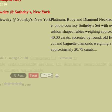
 2010
welry @ Sotheby's, New York
Platinum, Ruby and Diamond Necklac
e. photo courtesy Sotheby's Set with o
ushion-shaped rubies weighing approx
40.00 carats, accented by round, old 
cut and baguette diamonds weighing a 
approximately 20.75 carats,...
Alain Truong à 23:30 -
Commentaires [
…
]
- Permalien [
#
]
 ruby
,
Cushion-shaped ruby
,
Ruby bead
,
Trio
,
Henry Dunay
,
emerald-cut ruby
,
he
by
,
oval rubiy
,
pear-shaped ruby
z ?
0 vote