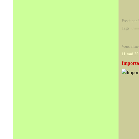
Posté par 
Tags:
dia
Vous aime
11 mai 2
Importa