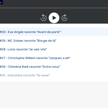
#30 : Eve Angeli raconte "Avant de partir"
#29 : MC Solaar raconte "Bouge de là"
28 : Lorie raconte "Je vais vite"
#27 : Christophe Willem raconte "Jacques a dit"
#26 : Chimène Badi raconte "Entre nous"
#25 : Indochine raconte "3e sexe"
#24 : Zaho raconte "C'est chelou"
#23 : Patrick Bruel raconte "Au café des délices"
#22 : Kyo raconte "Le chemin"