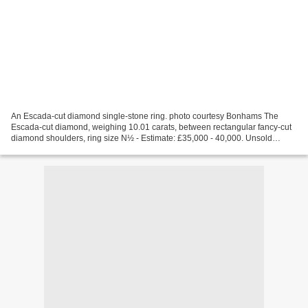
An Escada-cut diamond single-stone ring. photo courtesy Bonhams The
Escada-cut diamond, weighing 10.01 carats, between rectangular fancy-cut
diamond shoulders, ring size N½ - Estimate: £35,000 - 40,000. Unsold
Accompanied by an International Gemological...