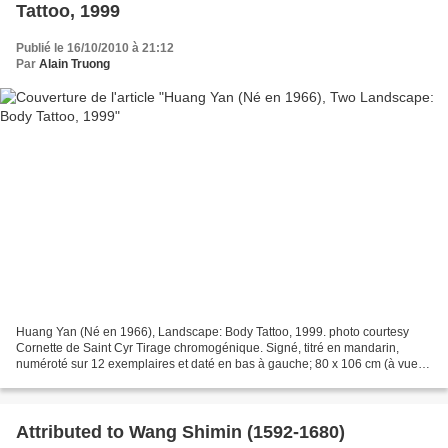
Tattoo, 1999
Publié le 16/10/2010 à 21:12
Par
Alain Truong
Huang Yan (Né en 1966), Landscape: Body Tattoo, 1999. photo courtesy
Cornette de Saint Cyr Tirage chromogénique. Signé, titré en mandarin,
numéroté sur 12 exemplaires et daté en bas à gauche; 80 x 106 cm (à vue)
(35 x 413/4 in.) - Estimation : 4 000 /...
Attributed to Wang Shimin (1592-1680)