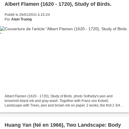
Albert Flamen (1620 - 1720), Study of Birds.
Publié le 26/01/2011 à 22:24
Par
Alain Truong
Albert Flamen (1620 - 1720), Study of Birds. photo Sotheby's pen and
brownish-black ink and gray wash. Together with Franz von Kobell,
Landscape with Trees, pen and brown ink on paper. 2 works; the first 2 3/4
by 4 1/4 in.; the second 3 3/8 by 4 3/8 in....
Huang Yan (Né en 1966), Two Landscape: Body