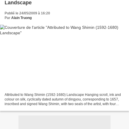
Landscape
Publié le 24/05/2009 à 16:20
Par
Alain Truong
Attributed to Wang Shimin (1592-1680) Landscape Hanging scroll, ink and
colour on silk, cyclically dated autumn of dingyou, corresponding to 1657,
inscribed and signed Wang Shimin, with two seals of the artist, with four
colophons and six seals, mounted...