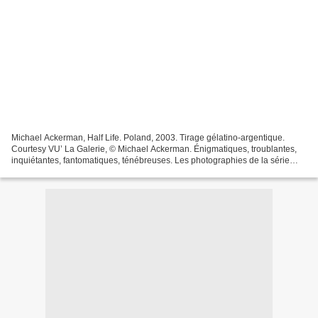
Michael Ackerman, Half Life. Poland, 2003. Tirage gélatino-argentique.
Courtesy VU’ La Galerie, © Michael Ackerman. Énigmatiques, troublantes,
inquiétantes, fantomatiques, ténébreuses. Les photographies de la série
Half Life rassemblent des images inédites...