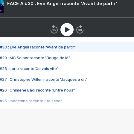
FACE A #30 : Eve Angeli raconte "Avant de partir"
#30 : Eve Angeli raconte "Avant de partir"
#29 : MC Solaar raconte "Bouge de là"
28 : Lorie raconte "Je vais vite"
#27 : Christophe Willem raconte "Jacques a dit"
#26 : Chimène Badi raconte "Entre nous"
#25 : Indochine raconte "3e sexe"
#24 : Zaho raconte "C'est chelou"
#23 : Patrick Bruel raconte "Au café des délices"
#22 : Kyo raconte "Le chemin"