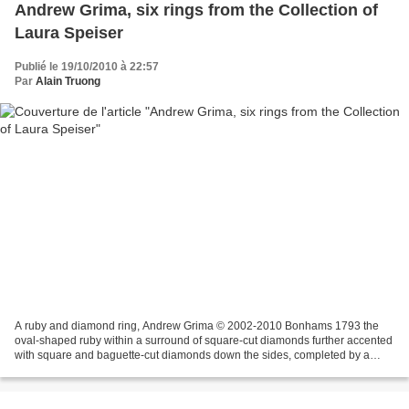
Andrew Grima, six rings from the Collection of
Laura Speiser
Publié le 19/10/2010 à 22:57
Par
Alain Truong
A ruby and diamond ring, Andrew Grima © 2002-2010 Bonhams 1793 the
oval-shaped ruby within a surround of square-cut diamonds further accented
with square and baguette-cut diamonds down the sides, completed by a
broad bark-textured mount; signed Grima;...