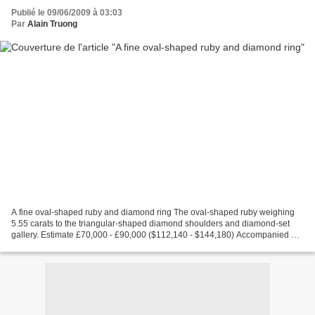
Publié le 09/06/2009 à 03:03
Par
Alain Truong
A fine oval-shaped ruby and diamond ring The oval-shaped ruby weighing
5.55 carats to the triangular-shaped diamond shoulders and diamond-set
gallery. Estimate £70,000 - £90,000 ($112,140 - $144,180) Accompanied by
report No. 49667 dated 8 October 2007...