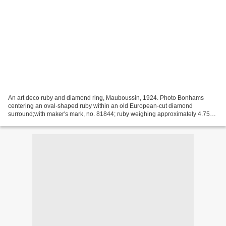
An art deco ruby and diamond ring, Mauboussin, 1924. Photo Bonhams
centering an oval-shaped ruby within an old European-cut diamond
surround;with maker's mark, no. 81844; ruby weighing approximately 4.75
carats; mounted in platinum; size 5 3/4. Sold for...