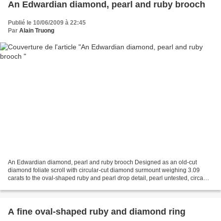
An Edwardian diamond, pearl and ruby brooch
Publié le 10/06/2009 à 22:45
Par
Alain Truong
An Edwardian diamond, pearl and ruby brooch Designed as an old-cut
diamond foliate scroll with circular-cut diamond surmount weighing 3.09
carats to the oval-shaped ruby and pearl drop detail, pearl untested, circa
1910, 5.0 cm high. Estimate £12,000...
A fine oval-shaped ruby and diamond ring