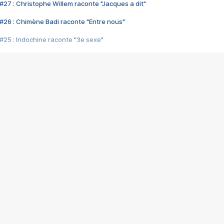
#27 : Christophe Willem raconte "Jacques a dit"
#26 : Chimène Badi raconte "Entre nous"
#25 : Indochine raconte "3e sexe"
#24 : Zaho raconte "C'est chelou"
#23 : Patrick Bruel raconte "Au café des délices"
#22 : Kyo raconte "Le chemin"
#21 : Nolwenn Leroy raconte "Cassé"
#20 : Patrick Hernandez raconte "Born to be alive"
#19 : Lorie raconte "Près de moi"
#18 : Michael Jones raconte "A nos actes manqués" (avec Jean-Jacque
#17 : Khaled raconte "Aïcha"
#16 : Corneille raconte "Parce qu'on vient de loin"
#15 : Indochine raconte "L'aventurier"