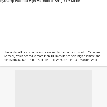
The top lot of the auction was the watercolor Lemon, attributed to Giovanna
Garzoni, which soared to more than 10 times its pre-sale high estimate and
achieved $62,500. Photo: Sotheby's. NEW YORK, NY.- Old Masters Week
opened today at Sotheby’s New York...